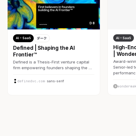
D 8
AI・SaaS
AI・SaaS
ダーク
High-End
Defined | Shaping the AI
| Wonde
Frontier™
Award-winni
Defined is a Thesis-First venture capital
Senior-led 
firm empowering founders shaping the …
performan
definedvc.com
· sans-serif
wonderma