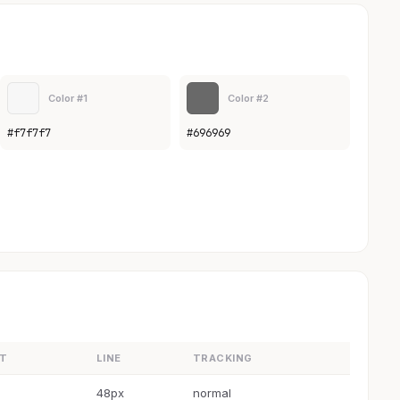
Color #1
Color #2
#f7f7f7
#696969
HT
LINE
TRACKING
48px
normal