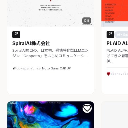
D 8
JP
JP
AI・SaaS
AI・Sa
SpiralAI株式会社
PLAID A
SpiralAI独自の、日本初、感情特化型LLMエン
PLAID A
ジン「Geppetto」をはじめコミュニケーシ…
げてきた顧客
係…
go-spiral.ai
· Noto Sans CJK JP
alpha.pl