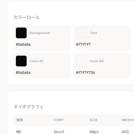
カラーロール
Background
Text
#0a0a0a
#f7f7f7
Color #3
Color #4
#0a0a0a
#f7f7f73d
タイポグラフィ
要素
FONT
SIZE
WEIG
h1
48px
400
Geist