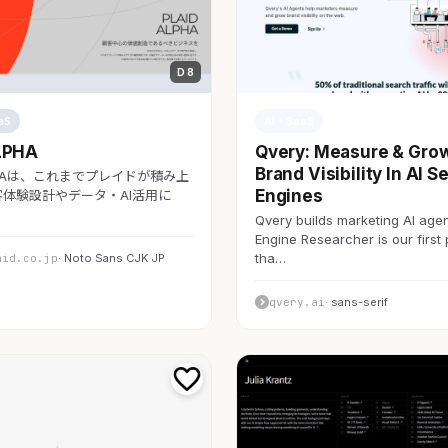
D 8
aS
AI・SaaS
LPHA
Qvery: Measure & Gro
Brand Visibility In AI S
LPHAは、これまでプレイドが積み上
Engines
体験設計やデータ・AI活用に
Qvery builds marketing AI agen
Engine Researcher is our first
tha…
aid.co.jp
· Noto Sans CJK JP
qvery.ai
· sans-serif