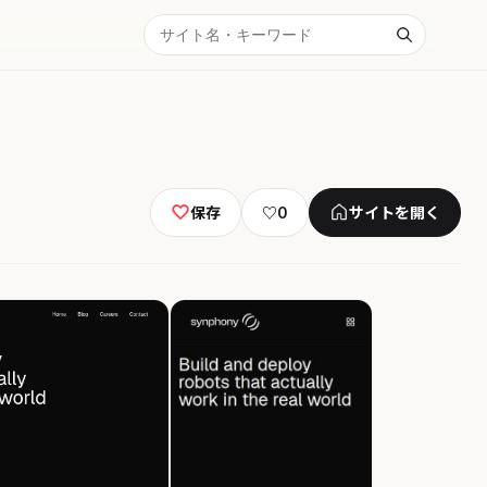
保存
♡
0
サイトを開く