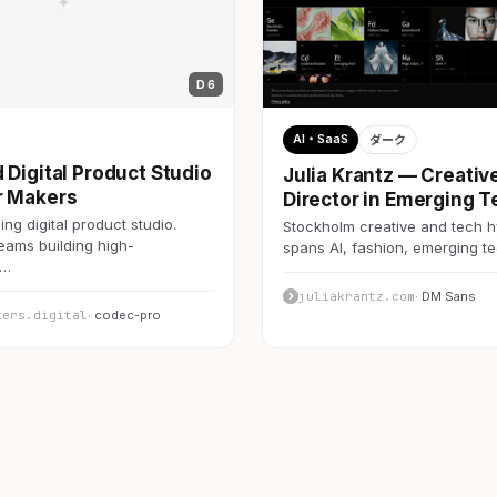
D 6
AI・SaaS
ダーク
 Digital Product Studio
Julia Krantz — Creativ
r Makers
Director in Emerging T
ng digital product studio.
Stockholm creative and tech h
teams building high-
spans AI, fashion, emerging 
c…
juliakrantz.com
· DM Sans
kers.digital
· codec-pro