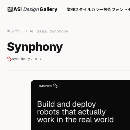
ASI
Design
Gallery
業種
スタイル
カラー
技術
フォント
ギャラリー
AI・SaaS
Synphony
Synphony
synphony.co ↗