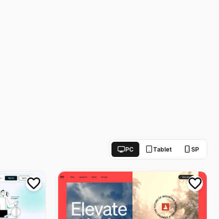
PC
Tablet
SP