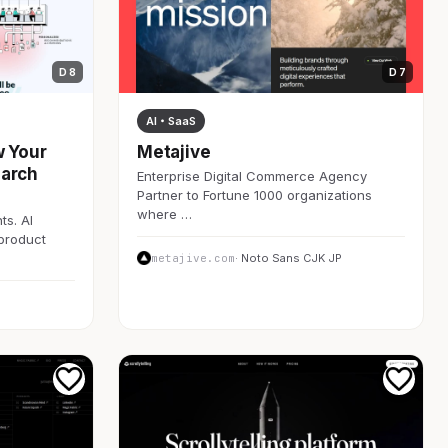
D 8
D 7
AI・SaaS
w Your
Metajive
earch
Enterprise Digital Commerce Agency
Partner to Fortune 1000 organizations
where …
ts. AI
 product
metajive.com
· Noto Sans CJK JP