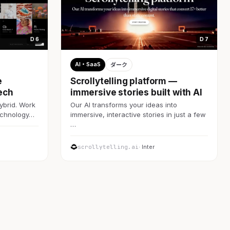
D 6
D 7
AI・SaaS
ダーク
e
Scrollytelling platform —
ech
immersive stories built with AI
ybrid. Work
Our AI transforms your ideas into
technology…
immersive, interactive stories in just a few
…
scrollytelling.ai
· Inter