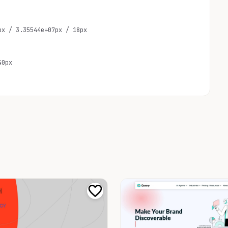
px / 3.35544e+07px / 18px
40px