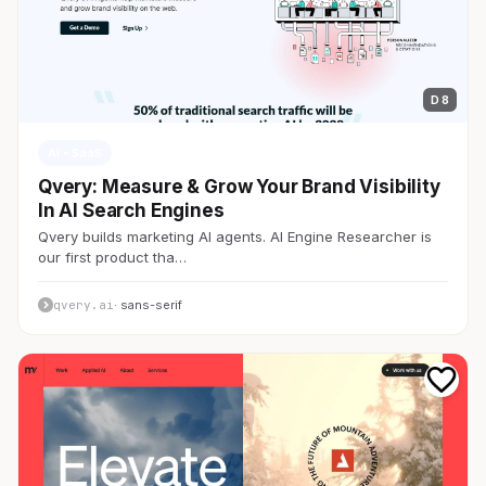
D 8
AI・SaaS
Qvery: Measure & Grow Your Brand Visibility
In AI Search Engines
Qvery builds marketing AI agents. AI Engine Researcher is
our first product tha…
qvery.ai
· sans-serif