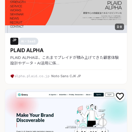
D 8
JP
AI・SaaS
PLAID ALPHA
PLAID ALPHAは、これまでプレイドが積み上げてきた顧客体験
設計やデータ・AI活用に係…
alpha.plaid.co.jp
· Noto Sans CJK JP