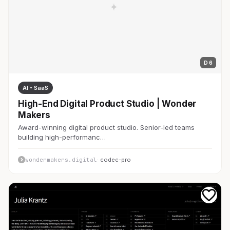
D 6
AI・SaaS
High-End Digital Product Studio | Wonder
Makers
Award-winning digital product studio. Senior-led teams
building high-performanc…
wondermakers.digital
· codec-pro