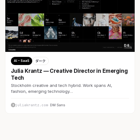
D 6
AI・SaaS
ダーク
Julia Krantz — Creative Director in Emerging
Tech
Stockholm creative and tech hybrid. Work spans AI,
fashion, emerging technology…
juliakrantz.com
· DM Sans