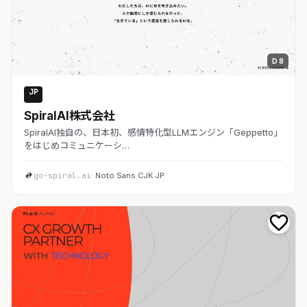
D 8
JP
AI・SaaS
SpiralAI株式会社
SpiralAI独自の、日本初、感情特化型LLMエンジン「Geppetto」
をはじめコミュニケーシ…
go-spiral.ai
· Noto Sans CJK JP