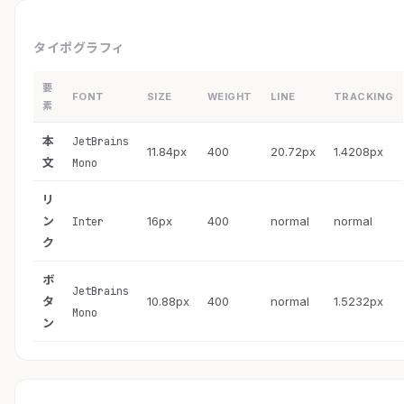
タイポグラフィ
要
FONT
SIZE
WEIGHT
LINE
TRACKING
素
本
JetBrains
11.84px
400
20.72px
1.4208px
文
Mono
リ
ン
16px
400
normal
normal
Inter
ク
ボ
JetBrains
タ
10.88px
400
normal
1.5232px
Mono
ン