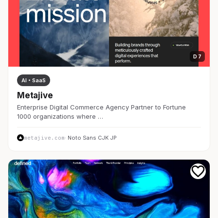
D 7
AI・SaaS
Metajive
Enterprise Digital Commerce Agency Partner to Fortune
1000 organizations where …
metajive.com
· Noto Sans CJK JP