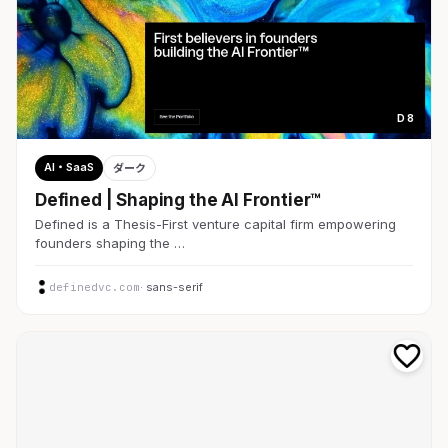
D 8
AI・SaaS
ダーク
Defined | Shaping the AI Frontier™
Defined is a Thesis-First venture capital firm empowering
founders shaping the …
definedvc.com
· sans-serif