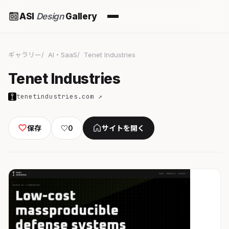
ASI
Design
Gallery
ギャラリー
AI・SaaS
Tenet Industries
Tenet Industries
tenetindustries.com ↗
保存
♡
0
サイトを開く