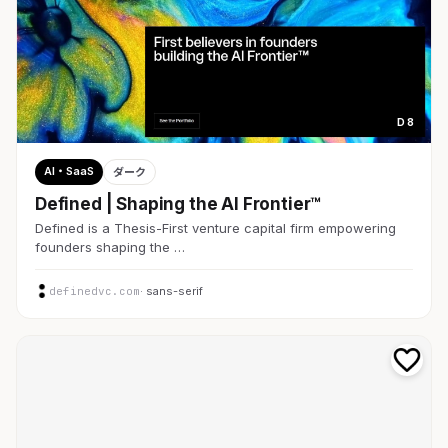
D 8
AI・SaaS
ダーク
Defined | Shaping the AI Frontier™
Defined is a Thesis-First venture capital firm empowering
founders shaping the …
definedvc.com
· sans-serif