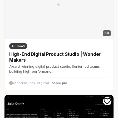
D 6
AI・SaaS
High-End Digital Product Studio | Wonder
Makers
Award-winning digital product studio. Senior-led teams
building high-performanc…
wondermakers.digital
· codec-pro