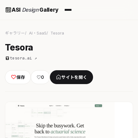
ASI
Design
Gallery
ギャラリー
AI・SaaS
Tesora
Tesora
tesora.ai ↗
保存
♡
0
サイトを開く