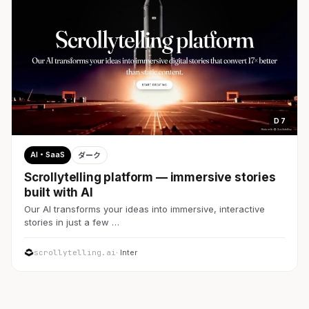
D 7
AI・SaaS
ダーク
Scrollytelling platform — immersive stories
built with AI
Our AI transforms your ideas into immersive, interactive
stories in just a few …
scrollytelling.ai
· Inter