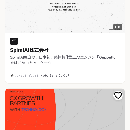
D 8
JP
AI・SaaS
SpiralAI株式会社
SpiralAI独自の、日本初、感情特化型LLMエンジン「Geppetto」
をはじめコミュニケーシ…
go-spiral.ai
· Noto Sans CJK JP