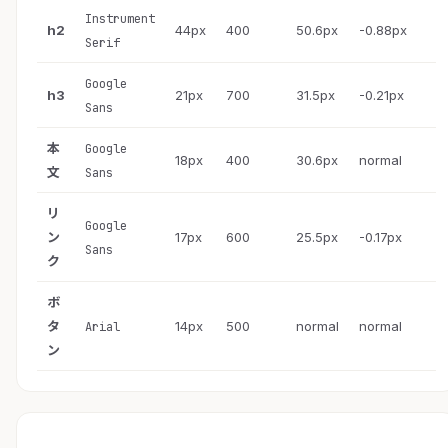
Instrument
h2
44px
400
50.6px
-0.88px
Serif
Google
h3
21px
700
31.5px
-0.21px
Sans
本
Google
18px
400
30.6px
normal
文
Sans
リ
Google
ン
17px
600
25.5px
-0.17px
Sans
ク
ボ
タ
14px
500
normal
normal
Arial
ン