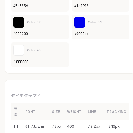
#5c5856
#1a1918
Color #3
Color #4
#000000
#0000ee
Color #5
#ffffff
タイポグラフィ
要
FONT
SIZE
WEIGHT
LINE
TRACKING
素
h1
72px
400
79.2px
-2.16px
GT Alpina