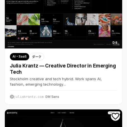
D 6
AI・SaaS
ダーク
Julia Krantz — Creative Director in Emerging
Tech
Stockholm creative and tech hybrid. Work spans AI,
fashion, emerging technology…
juliakrantz.com
· DM Sans