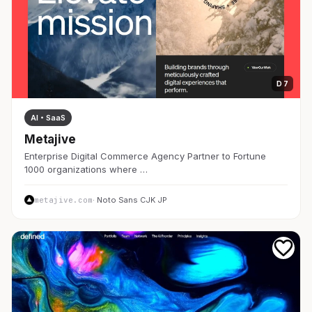
D 7
AI・SaaS
Metajive
Enterprise Digital Commerce Agency Partner to Fortune
1000 organizations where …
metajive.com
· Noto Sans CJK JP