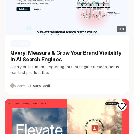
D 8
AI・SaaS
Qvery: Measure & Grow Your Brand Visibility
In AI Search Engines
Qvery builds marketing AI agents. AI Engine Researcher is
our first product tha…
qvery.ai
· sans-serif