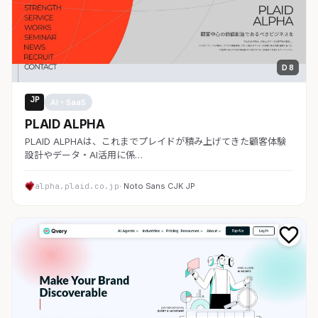
D 8
JP
AI・SaaS
PLAID ALPHA
PLAID ALPHAは、これまでプレイドが積み上げてきた顧客体験
設計やデータ・AI活用に係…
alpha.plaid.co.jp
· Noto Sans CJK JP