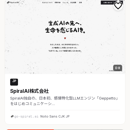
D 8
JP
AI・SaaS
SpiralAI株式会社
SpiralAI独自の、日本初、感情特化型LLMエンジン「Geppetto」
をはじめコミュニケーシ…
go-spiral.ai
· Noto Sans CJK JP