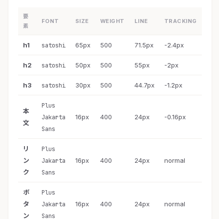
要
FONT
SIZE
WEIGHT
LINE
TRACKING
素
h1
65px
500
71.5px
-2.4px
satoshi
h2
50px
500
55px
-2px
satoshi
h3
30px
500
44.7px
-1.2px
satoshi
Plus
本
16px
400
24px
-0.16px
Jakarta
文
Sans
リ
Plus
ン
16px
400
24px
normal
Jakarta
ク
Sans
ボ
Plus
タ
16px
400
24px
normal
Jakarta
ン
Sans