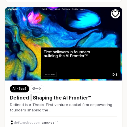
D 8
AI・SaaS
ダーク
Defined | Shaping the AI Frontier™
Defined is a Thesis-First venture capital firm empowering
founders shaping the …
definedvc.com
· sans-serif