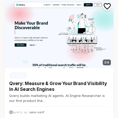
D 8
AI・SaaS
Qvery: Measure & Grow Your Brand Visibility
In AI Search Engines
Qvery builds marketing AI agents. AI Engine Researcher is
our first product tha…
qvery.ai
· sans-serif