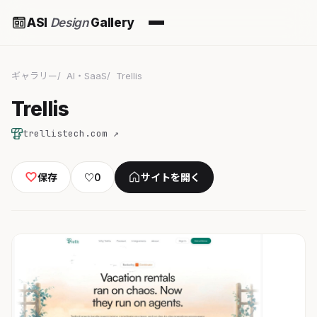
ASI
Design
Gallery
ギャラリー
AI・SaaS
Trellis
Trellis
trellistech.com ↗
保存
♡
0
サイトを開く