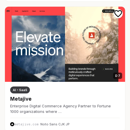
D 7
AI・SaaS
Metajive
Enterprise Digital Commerce Agency Partner to Fortune
1000 organizations where …
metajive.com
· Noto Sans CJK JP