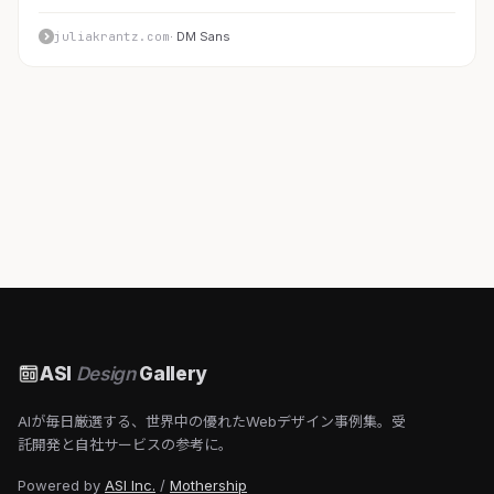
juliakrantz.com
· DM Sans
ASI
Design
Gallery
AIが毎日厳選する、世界中の優れたWebデザイン事例集。受
託開発と自社サービスの参考に。
Powered by
ASI Inc.
/
Mothership