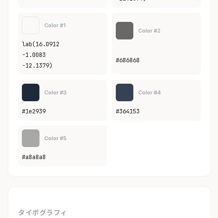
Color #1
Color #2
lab(16.0912
-1.0083
#686868
-12.1379)
Color #3
Color #4
#1e2939
#364153
Color #5
#a8a8a8
タイポグラフィ