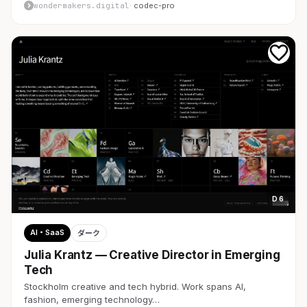
wondermakers.digital
· codec-pro
D 6
AI・SaaS
ダーク
Julia Krantz — Creative Director in Emerging
Tech
Stockholm creative and tech hybrid. Work spans AI,
fashion, emerging technology…