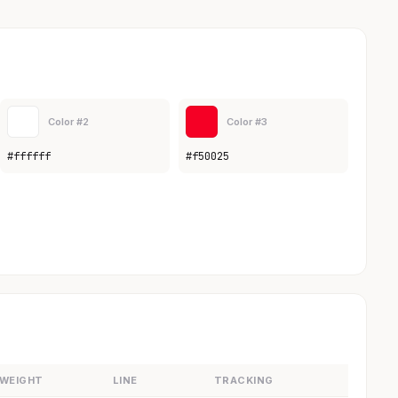
Color #2
Color #3
#ffffff
#f50025
WEIGHT
LINE
TRACKING