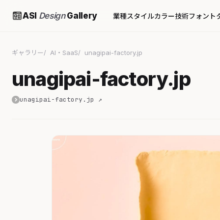
ASI
Design
Gallery
業種
スタイル
カラー
技術
フォント
ギャラリー
AI・SaaS
unagipai-factory.jp
unagipai-factory.jp
unagipai-factory.jp ↗