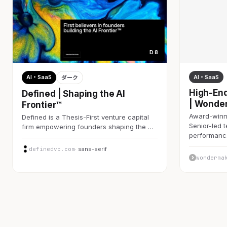
D 8
AI・SaaS
AI・SaaS
ダーク
High-End
Defined | Shaping the AI
| Wonde
Frontier™
Award-winni
Defined is a Thesis-First venture capital
Senior-led 
firm empowering founders shaping the …
performan
definedvc.com
· sans-serif
wonderma