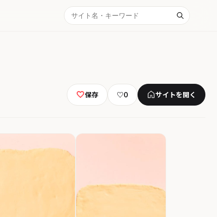
保存
♡
0
サイトを開く