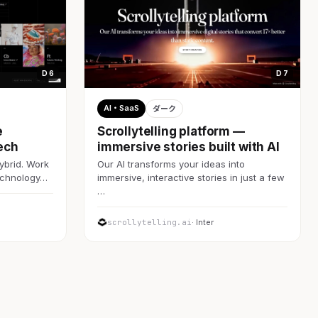
D 6
D 7
AI・SaaS
ダーク
e
Scrollytelling platform —
ech
immersive stories built with AI
ybrid. Work
Our AI transforms your ideas into
technology…
immersive, interactive stories in just a few
…
scrollytelling.ai
· Inter