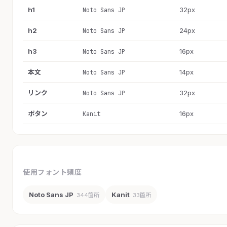
h1
32px
Noto Sans JP
h2
24px
Noto Sans JP
h3
16px
Noto Sans JP
本文
14px
Noto Sans JP
リンク
32px
Noto Sans JP
ボタン
16px
Kanit
使用フォント頻度
Noto Sans JP
Kanit
344箇所
33箇所