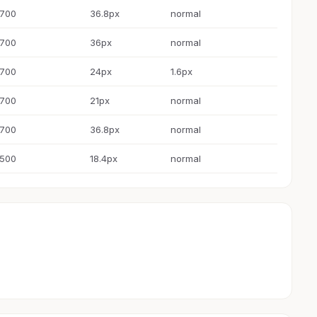
700
36.8px
normal
700
36px
normal
700
24px
1.6px
700
21px
normal
700
36.8px
normal
500
18.4px
normal