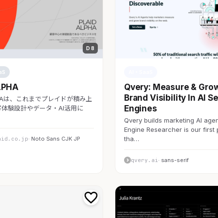
D 8
aS
AI・SaaS
LPHA
Qvery: Measure & Gro
Brand Visibility In AI S
LPHAは、これまでプレイドが積み上
Engines
体験設計やデータ・AI活用に
Qvery builds marketing AI agen
Engine Researcher is our first
tha…
aid.co.jp
· Noto Sans CJK JP
qvery.ai
· sans-serif