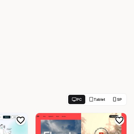
PC
Tablet
SP