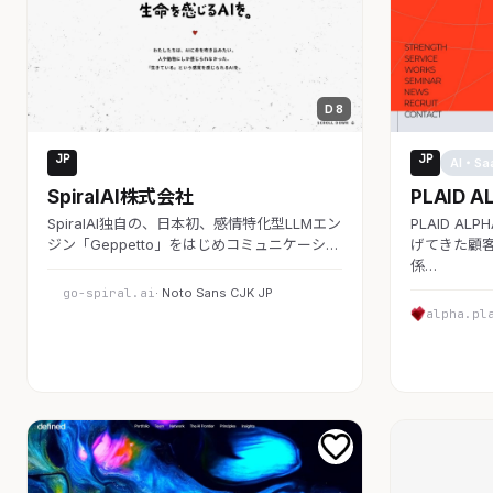
D 8
JP
JP
AI・SaaS
AI・Sa
SpiralAI株式会社
PLAID A
SpiralAI独自の、日本初、感情特化型LLMエン
PLAID A
ジン「Geppetto」をはじめコミュニケーシ…
げてきた顧客
係…
go-spiral.ai
· Noto Sans CJK JP
alpha.pl