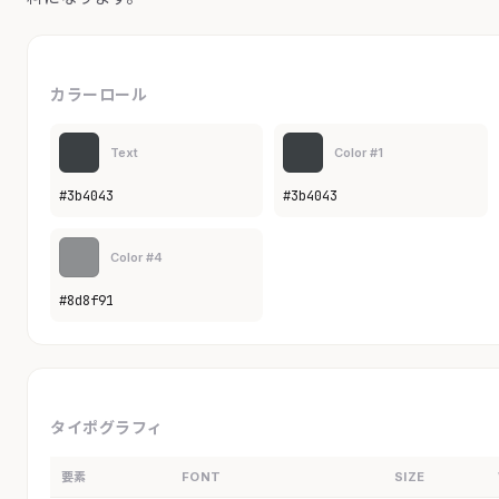
カラーロール
Text
Color #1
#3b4043
#3b4043
Color #4
#8d8f91
タイポグラフィ
要素
FONT
SIZE