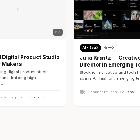
D 6
AI・SaaS
ダーク
 Digital Product Studio
Julia Krantz — Creativ
r Makers
Director in Emerging T
ng digital product studio.
Stockholm creative and tech h
teams building high-
spans AI, fashion, emerging 
c…
juliakrantz.com
· DM Sans
kers.digital
· codec-pro