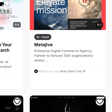
D 8
D 7
AI・SaaS
w Your
Metajive
earch
Enterprise Digital Commerce Agency
Partner to Fortune 1000 organizations
where …
ts. AI
 product
metajive.com
· Noto Sans CJK JP