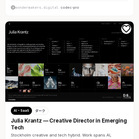
wondermakers.digital
· codec-pro
D 6
AI・SaaS
ダーク
Julia Krantz — Creative Director in Emerging
Tech
Stockholm creative and tech hybrid. Work spans AI,