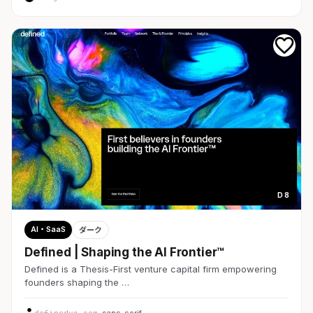
D 8
AI・SaaS
ダーク
Defined | Shaping the AI Frontier™
Defined is a Thesis-First venture capital firm empowering
founders shaping the …