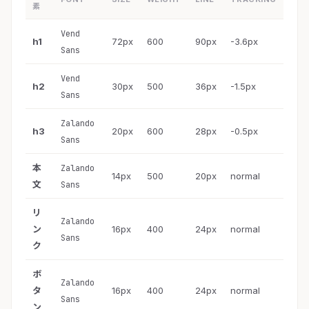
素
Vend
h1
72px
600
90px
-3.6px
Sans
Vend
h2
30px
500
36px
-1.5px
Sans
Zalando
h3
20px
600
28px
-0.5px
Sans
本
Zalando
14px
500
20px
normal
文
Sans
リ
Zalando
ン
16px
400
24px
normal
Sans
ク
ボ
Zalando
タ
16px
400
24px
normal
Sans
ン