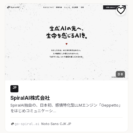
D 8
JP
AI・SaaS
SpiralAI株式会社
SpiralAI独自の、日本初、感情特化型LLMエンジン「Geppetto」
をはじめコミュニケーシ…
go-spiral.ai
· Noto Sans CJK JP