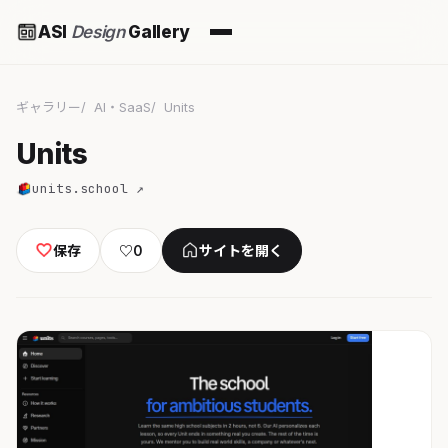
ASI
Design
Gallery
ギャラリー
AI・SaaS
Units
Units
units.school ↗
保存
♡
0
サイトを開く