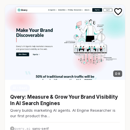
D 8
AI・SaaS
Qvery: Measure & Grow Your Brand Visibility
In AI Search Engines
Qvery builds marketing AI agents. AI Engine Researcher is
our first product tha…
qvery.ai
· sans-serif