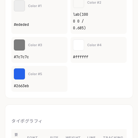
Color #2
Color #1
lab(100
0 0 /
#ededed
0.685)
Color #3
Color #4
#7c7c7c
#ffffff
Color #5
#2663eb
タイポグラフィ
要
FONT
SIZE
WEIGHT
LINE
TRACKING