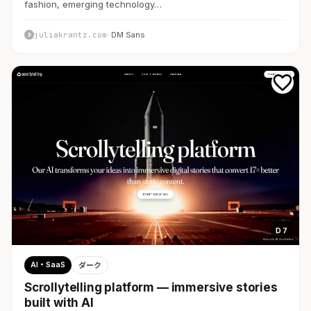
fashion, emerging technology…
juliakrantz.com
· DM Sans
D 7
AI・SaaS
ダーク
Scrollytelling platform — immersive stories
built with AI