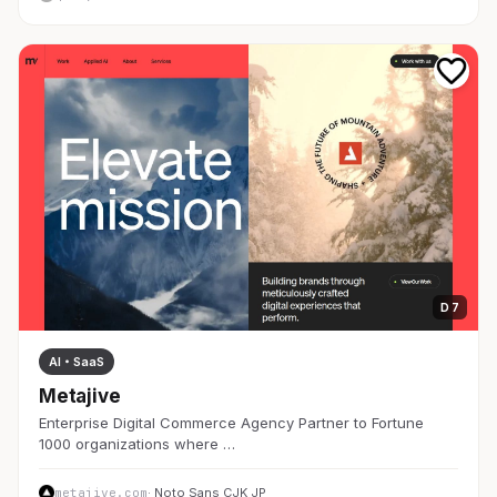
D 7
AI・SaaS
Metajive
Enterprise Digital Commerce Agency Partner to Fortune
1000 organizations where …
metajive.com
· Noto Sans CJK JP