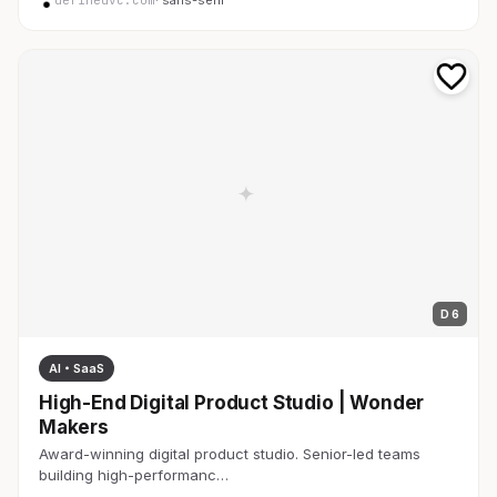
definedvc.com
· sans-serif
D 6
AI・SaaS
High-End Digital Product Studio | Wonder
Makers
Award-winning digital product studio. Senior-led teams
building high-performanc…