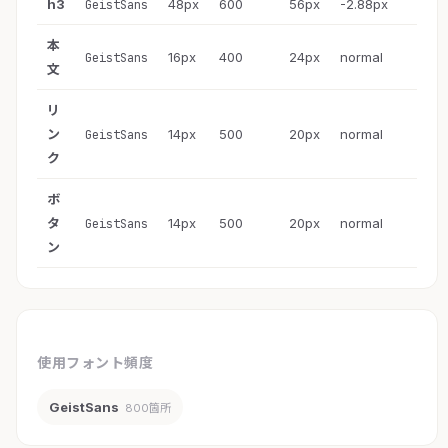
h3
48px
600
56px
-2.88px
GeistSans
本
16px
400
24px
normal
GeistSans
文
リ
ン
14px
500
20px
normal
GeistSans
ク
ボ
タ
14px
500
20px
normal
GeistSans
ン
使用フォント頻度
GeistSans
800箇所