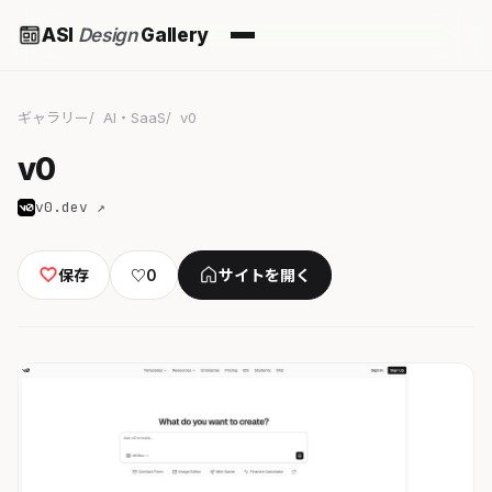
ASI
Design
Gallery
ギャラリー
AI・SaaS
v0
v0
v0.dev ↗
保存
♡
0
サイトを開く