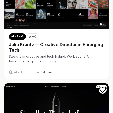
D 6
AI・SaaS
ダーク
Julia Krantz — Creative Director in Emerging
Tech
Stockholm creative and tech hybrid. Work spans AI,
fashion, emerging technology…
juliakrantz.com
· DM Sans