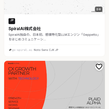
D 8
JP
AI・SaaS
SpiralAI株式会社
SpiralAI独自の、日本初、感情特化型LLMエンジン「Geppetto」
をはじめコミュニケーシ…
go-spiral.ai
· Noto Sans CJK JP