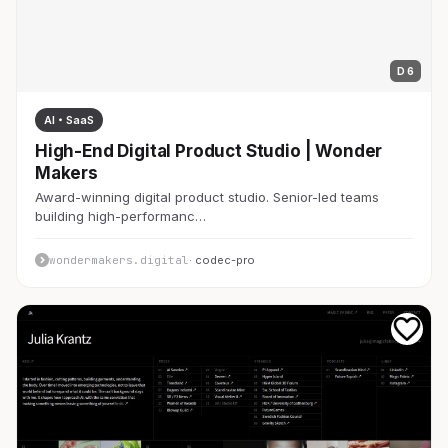
D 6
AI・SaaS
High-End Digital Product Studio | Wonder
Makers
Award-winning digital product studio. Senior-led teams
building high-performanc…
wondermakers.digital
· codec-pro