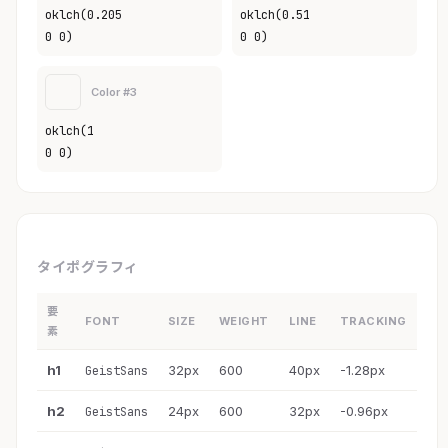
oklch(0.205
oklch(0.51
0 0)
0 0)
Color #3
oklch(1
0 0)
タイポグラフィ
要
FONT
SIZE
WEIGHT
LINE
TRACKING
素
h1
32px
600
40px
-1.28px
GeistSans
h2
24px
600
32px
-0.96px
GeistSans