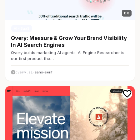
D 8
AI・SaaS
Qvery: Measure & Grow Your Brand Visibility
In AI Search Engines
Qvery builds marketing AI agents. AI Engine Researcher is
our first product tha…
qvery.ai
· sans-serif