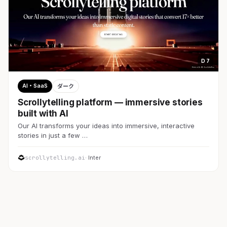
D 7
AI・SaaS
ダーク
Scrollytelling platform — immersive stories
built with AI
Our AI transforms your ideas into immersive, interactive
stories in just a few …
scrollytelling.ai
· Inter