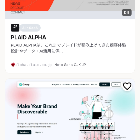
D 8
JP
AI・SaaS
PLAID ALPHA
PLAID ALPHAは、これまでプレイドが積み上げてきた顧客体験
設計やデータ・AI活用に係…
alpha.plaid.co.jp
· Noto Sans CJK JP