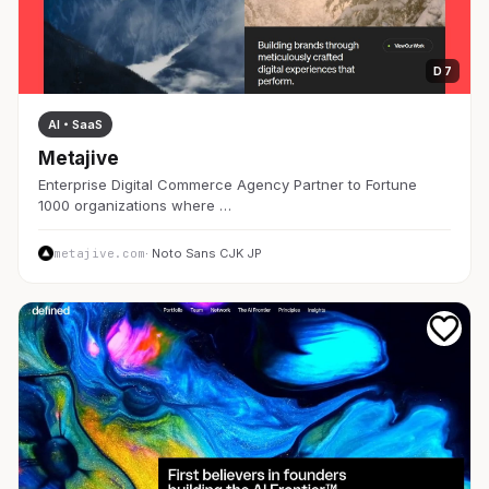
D 7
AI・SaaS
Metajive
Enterprise Digital Commerce Agency Partner to Fortune
1000 organizations where …
metajive.com
· Noto Sans CJK JP