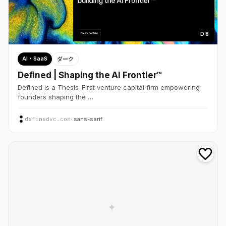
D 8
AI・SaaS
ダーク
Defined | Shaping the AI Frontier™
Defined is a Thesis-First venture capital firm empowering
founders shaping the …
definedvc.com
· sans-serif