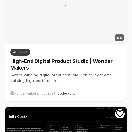
D 6
AI・SaaS
High-End Digital Product Studio | Wonder
Makers
Award-winning digital product studio. Senior-led teams
building high-performanc…
wondermakers.digital
· codec-pro