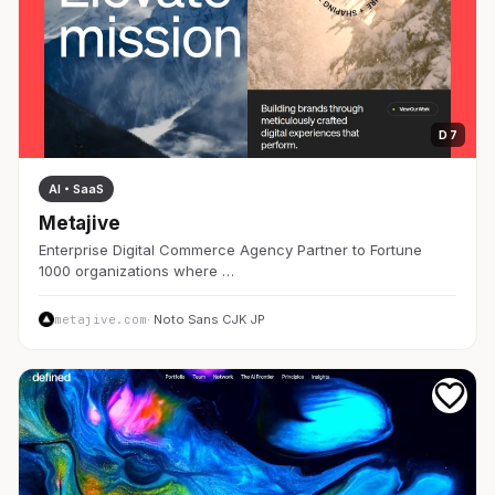
D 7
AI・SaaS
Metajive
Enterprise Digital Commerce Agency Partner to Fortune
1000 organizations where …
metajive.com
· Noto Sans CJK JP