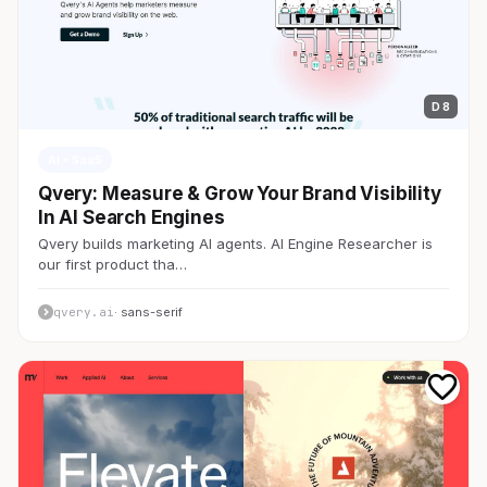
D 8
AI・SaaS
Qvery: Measure & Grow Your Brand Visibility
In AI Search Engines
Qvery builds marketing AI agents. AI Engine Researcher is
our first product tha…
qvery.ai
· sans-serif