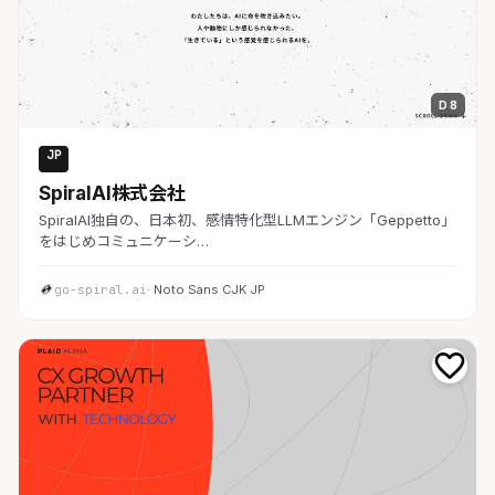
D 8
JP
AI・SaaS
SpiralAI株式会社
SpiralAI独自の、日本初、感情特化型LLMエンジン「Geppetto」
をはじめコミュニケーシ…
go-spiral.ai
· Noto Sans CJK JP