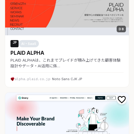
D 8
JP
AI・SaaS
PLAID ALPHA
PLAID ALPHAは、これまでプレイドが積み上げてきた顧客体験
設計やデータ・AI活用に係…
alpha.plaid.co.jp
· Noto Sans CJK JP