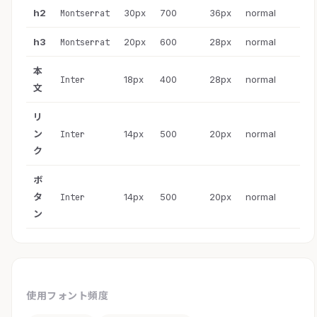
h2
30px
700
36px
normal
Montserrat
h3
20px
600
28px
normal
Montserrat
本
18px
400
28px
normal
Inter
文
リ
ン
14px
500
20px
normal
Inter
ク
ボ
タ
14px
500
20px
normal
Inter
ン
使用フォント頻度