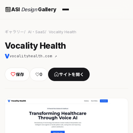
ASI
Design
Gallery
ギャラリー
AI・SaaS
Vocality Health
Vocality Health
vocalityhealth.com ↗
保存
♡
0
サイトを開く