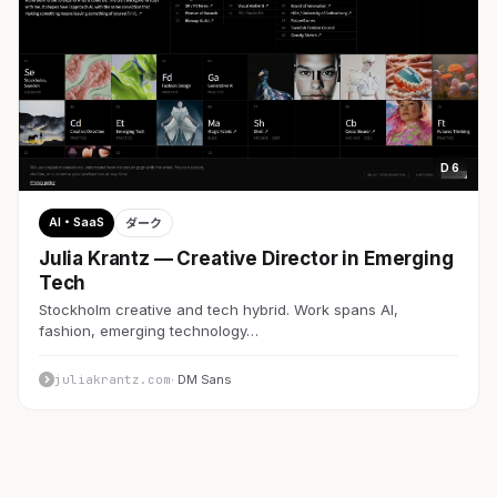
D 6
AI・SaaS
ダーク
Julia Krantz — Creative Director in Emerging
Tech
Stockholm creative and tech hybrid. Work spans AI,
fashion, emerging technology…
juliakrantz.com
· DM Sans