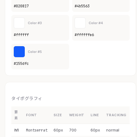
#020817
#4b5563
Color #3
Color #4
#ffffff
#ffffffe6
Color #5
#155dfc
タイポグラフィ
要
FONT
SIZE
WEIGHT
LINE
TRACKING
素
h1
60px
700
60px
normal
Montserrat