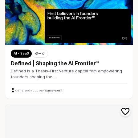
D 8
AI・SaaS
ダーク
Defined | Shaping the AI Frontier™
Defined is a Thesis-First venture capital firm empowering
founders shaping the …
definedvc.com
· sans-serif