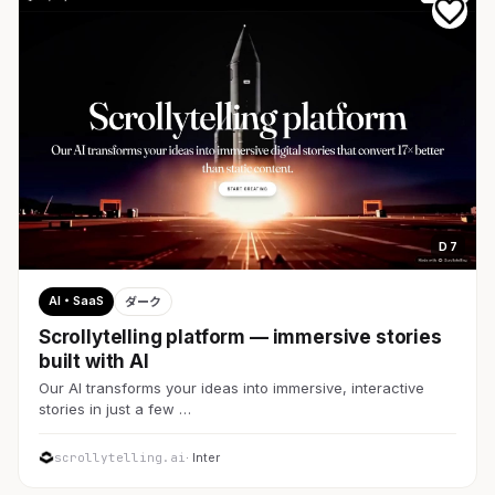
D 7
AI・SaaS
ダーク
Scrollytelling platform — immersive stories
built with AI
Our AI transforms your ideas into immersive, interactive
stories in just a few …
scrollytelling.ai
· Inter