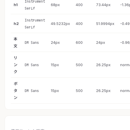
Instrument
h1
68px
400
73.44px
-1.36
Serif
Instrument
h2
49.5232px
400
51.9994px
-0.4
Serif
本
24px
600
24px
-0.9
DM Sans
文
リ
ン
15px
500
26.25px
norm
DM Sans
ク
ボ
タ
15px
500
26.25px
norm
DM Sans
ン