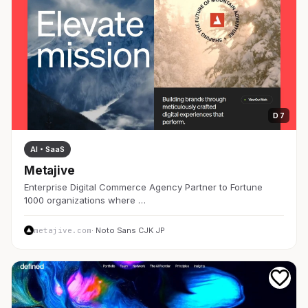
D 7
AI・SaaS
Metajive
Enterprise Digital Commerce Agency Partner to Fortune
1000 organizations where …
metajive.com
· Noto Sans CJK JP