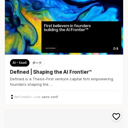
D 8
AI・SaaS
ダーク
Defined | Shaping the AI Frontier™
Defined is a Thesis-First venture capital firm empowering
founders shaping the …
definedvc.com
· sans-serif