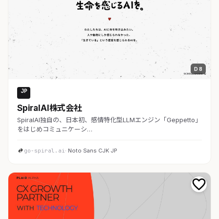
D 8
JP
AI・SaaS
SpiralAI株式会社
SpiralAI独自の、日本初、感情特化型LLMエンジン「Geppetto」
をはじめコミュニケーシ…
go-spiral.ai
· Noto Sans CJK JP