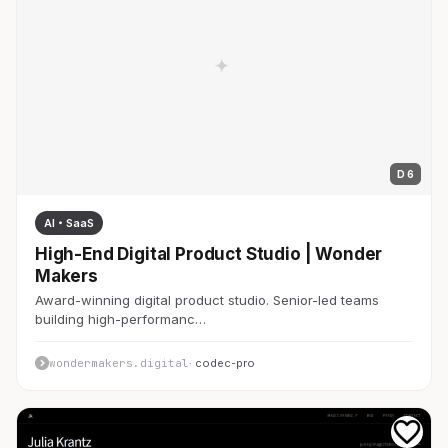
D 6
AI・SaaS
High-End Digital Product Studio | Wonder
Makers
Award-winning digital product studio. Senior-led teams
building high-performanc…
wondermakers.digital
· codec-pro