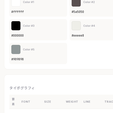
Color #1
Color #2
#ffffff
#5a5050
Color #3
Color #4
#000000
#eeeee8
Color #5
#909898
タイポグラフィ
要
FONT
SIZE
WEIGHT
LINE
TRAC
素