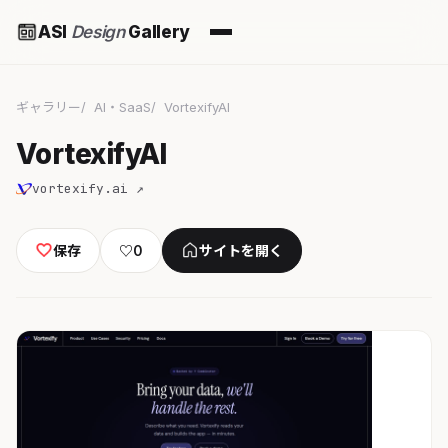
ASI
Design
Gallery
ギャラリー
AI・SaaS
VortexifyAI
VortexifyAI
vortexify.ai ↗
保存
♡
0
サイトを開く