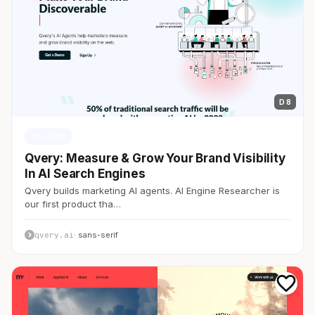
D 8
AI・SaaS
Qvery: Measure & Grow Your Brand Visibility
In AI Search Engines
Qvery builds marketing AI agents. AI Engine Researcher is
our first product tha…
qvery.ai
· sans-serif