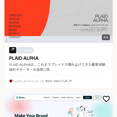
D 8
JP
AI・SaaS
PLAID ALPHA
PLAID ALPHAは、これまでプレイドが積み上げてきた顧客体験
設計やデータ・AI活用に係…
alpha.plaid.co.jp
· Noto Sans CJK JP