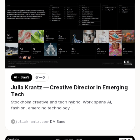
D 6
AI・SaaS
ダーク
Julia Krantz — Creative Director in Emerging
Tech
Stockholm creative and tech hybrid. Work spans AI,
fashion, emerging technology…
juliakrantz.com
· DM Sans