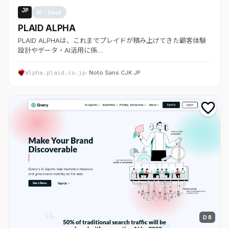
JP
AI・SaaS
PLAID ALPHA
PLAID ALPHAは、これまでプレイドが積み上げてきた顧客体験
設計やデータ・AI活用に係…
alpha.plaid.co.jp
· Noto Sans CJK JP
D 8