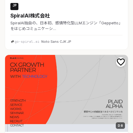
JP
AI・SaaS
SpiralAI株式会社
SpiralAI独自の、日本初、感情特化型LLMエンジン「Geppetto」
をはじめコミュニケーシ…
go-spiral.ai
· Noto Sans CJK JP
D 8