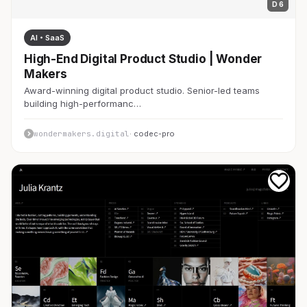
D 6
AI・SaaS
High-End Digital Product Studio | Wonder
Makers
Award-winning digital product studio. Senior-led teams
building high-performanc…
wondermakers.digital
· codec-pro