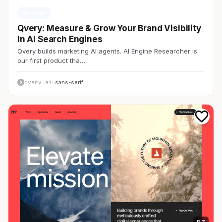
AI・SaaS
Qvery: Measure & Grow Your Brand Visibility
In AI Search Engines
Qvery builds marketing AI agents. AI Engine Researcher is
our first product tha…
qvery.ai
· sans-serif