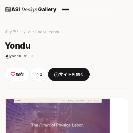
ASI
Design
Gallery
ギャラリー
AI・SaaS
Yondu
Yondu
yondu.ai ↗
保存
♡
0
サイトを開く