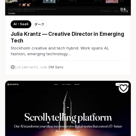
D 6
AI・SaaS
ダーク
Julia Krantz — Creative Director in Emerging
Tech
Stockholm creative and tech hybrid. Work spans AI,
fashion, emerging technology…
juliakrantz.com
· DM Sans