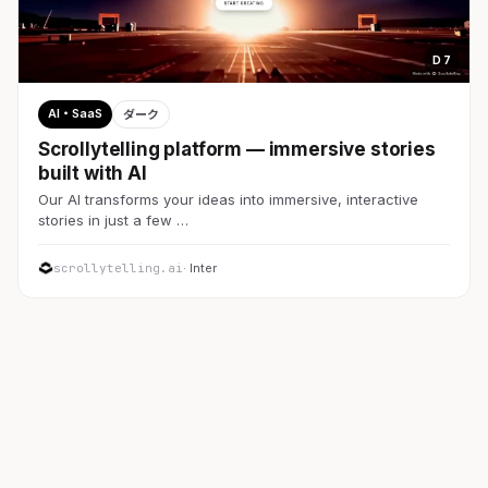
D 7
AI・SaaS
ダーク
Scrollytelling platform — immersive stories
built with AI
Our AI transforms your ideas into immersive, interactive
stories in just a few …
scrollytelling.ai
· Inter