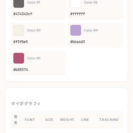
Color #1
Color #2
#474343cf
#ffffff
Color #3
Color #4
#f3f0e5
#bba4d3
Color #5
#b05574
タイポグラフィ
要
FONT
SIZE
WEIGHT
LINE
TRACKING
素