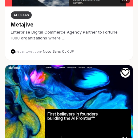
D 7
AI・SaaS
Metajive
Enterprise Digital Commerce Agency Partner to Fortune
1000 organizations where …
metajive.com
· Noto Sans CJK JP