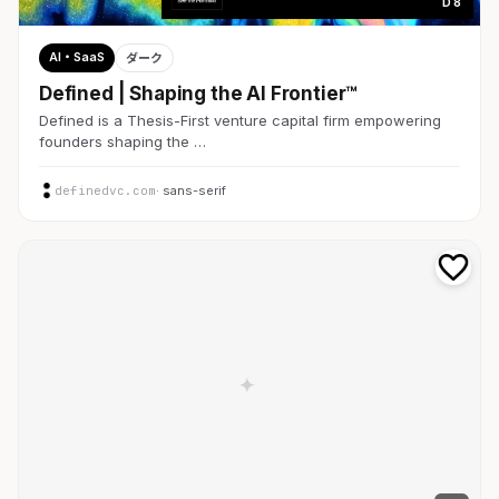
D 8
AI・SaaS
ダーク
Defined | Shaping the AI Frontier™
Defined is a Thesis-First venture capital firm empowering
founders shaping the …
definedvc.com
· sans-serif