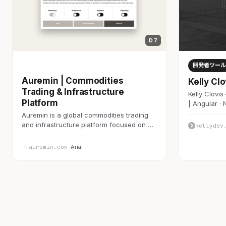
D 7
開発者ツール
開発者ツール
Auremin | Commodities
Kelly Clo
Trading & Infrastructure
Kelly Clovi
Platform
| Angular · 
Auremin is a global commodities trading
and infrastructure platform focused on …
kellydev
auremin.com
· Arial