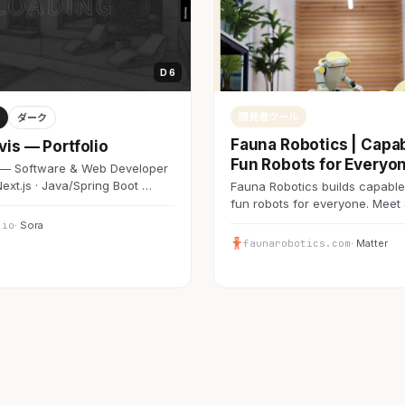
D 6
開発者ツール
ダーク
Fauna Robotics | Capab
vis — Portfolio
Fun Robots for Everyo
s — Software & Web Developer
Next.js · Java/Spring Boot …
Fauna Robotics builds capable
fun robots for everyone. Meet
.io
· Sora
faunarobotics.com
· Matter