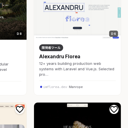
D 8
D 6
開発者ツール
Alexandru Florea
12+ years building production web
dular
systems with Laravel and Vue.js. Selected
evel
pro…
imflorea.dev
· Manrope