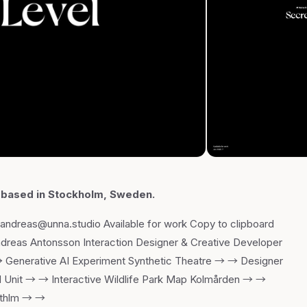
r based in Stockholm, Sweden.
d: andreas@unna.studio Available for work Copy to clipboard
reas Antonsson Interaction Designer & Creative Developer
→ Generative AI Experiment Synthetic Theatre → → Designer
d Unit → → Interactive Wildlife Park Map Kolmården → →
sthlm → →