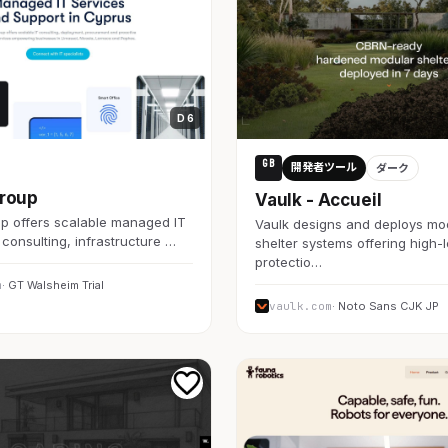
D 6
GB
開発者ツール
ダーク
roup
Vaulk - Accueil
p offers scalable managed IT
Vaulk designs and deploys mo
 consulting, infrastructure …
shelter systems offering high-l
protectio…
m
· GT Walsheim Trial
vaulk.com
· Noto Sans CJK JP