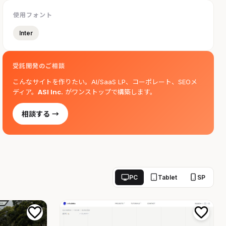
使用フォント
Inter
受託開発のご相談
こんなサイトを作りたい。AI/SaaS LP、コーポレート、SEOメ
ディア。
ASI Inc.
がワンストップで構築します。
相談する →
PC
Tablet
SP