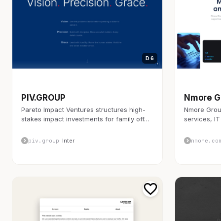
D 6
開発者ツール
開発者ツール
PIV.GROUP
Nmore G
Pareto Impact Ventures structures high-
Nmore Grou
stakes impact investments for family off…
services, IT
piv.group
· Inter
nmore.co