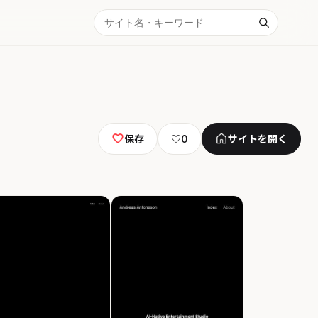
保存
♡
0
サイトを開く