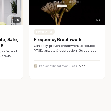
D 6
D 6
開発者ツール
le, Safe,
Frequency Breathwork
ne
Clinically-proven breathwork to reduce
PTSD, anxiety & depression. Guided app,
, safe, and
…
 Sprout, …
frequencybreathwork.com
· Aime