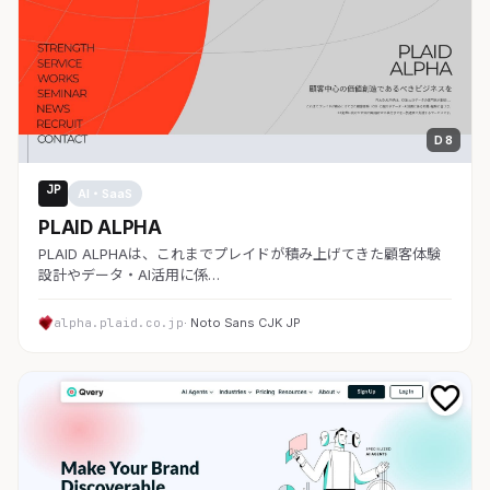
D 8
JP
AI・SaaS
PLAID ALPHA
PLAID ALPHAは、これまでプレイドが積み上げてきた顧客体験
設計やデータ・AI活用に係…
alpha.plaid.co.jp
· Noto Sans CJK JP