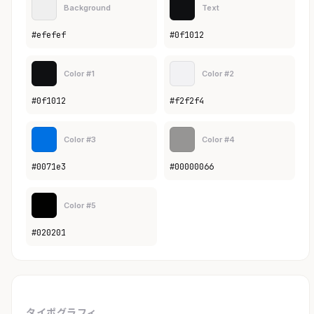
Background
Text
#efefef
#0f1012
Color #1
Color #2
#0f1012
#f2f2f4
Color #3
Color #4
#0071e3
#00000066
Color #5
#020201
タイポグラフィ