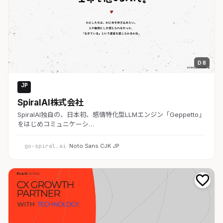
D 8
JP
AI・SaaS
SpiralAI株式会社
SpiralAI独自の、日本初、感情特化型LLMエンジン「Geppetto」
をはじめコミュニケーシ…
go-spiral.ai
· Noto Sans CJK JP