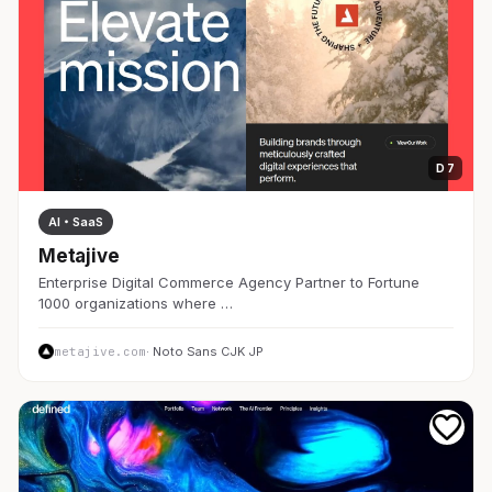
D 7
AI・SaaS
Metajive
Enterprise Digital Commerce Agency Partner to Fortune
1000 organizations where …
metajive.com
· Noto Sans CJK JP