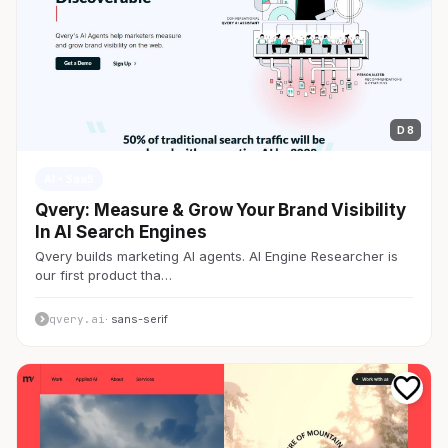
D 8
AI・SaaS
Qvery: Measure & Grow Your Brand Visibility
In AI Search Engines
Qvery builds marketing AI agents. AI Engine Researcher is
our first product tha…
qvery.ai
· sans-serif