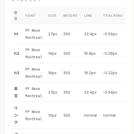
要
FONT
SIZE
WEIGHT
LINE
TRACKING
素
PP Neue
h1
27px
350
32.4px
-0.54px
Montreal
PP Neue
h2
14px
350
16.8px
-0.28px
Montreal
PP Neue
h3
16px
350
19.2px
-0.32px
Montreal
本
PP Neue
27px
350
32.4px
-0.54px
文
Montreal
リ
PP Neue
ン
10px
350
normal
normal
Montreal
ク