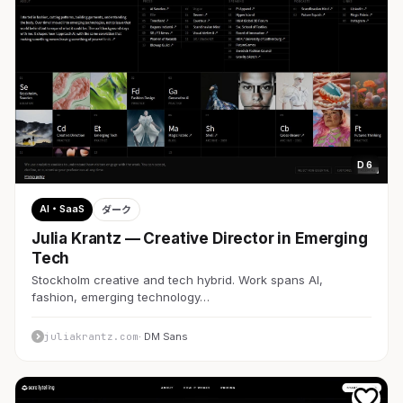
D 6
AI・SaaS
ダーク
Julia Krantz — Creative Director in Emerging
Tech
Stockholm creative and tech hybrid. Work spans AI,
fashion, emerging technology…
juliakrantz.com
· DM Sans