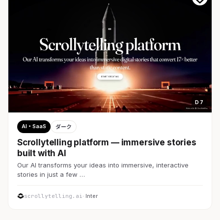
D 7
AI・SaaS
ダーク
Scrollytelling platform — immersive stories
built with AI
Our AI transforms your ideas into immersive, interactive
stories in just a few …
scrollytelling.ai
· Inter