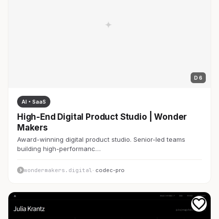
D 6
AI・SaaS
High-End Digital Product Studio | Wonder
Makers
Award-winning digital product studio. Senior-led teams
building high-performanc…
wondermakers.digital
· codec-pro