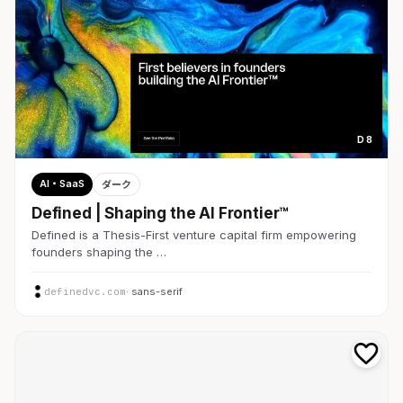
D 8
AI・SaaS
ダーク
Defined | Shaping the AI Frontier™
Defined is a Thesis-First venture capital firm empowering
founders shaping the …
definedvc.com
· sans-serif