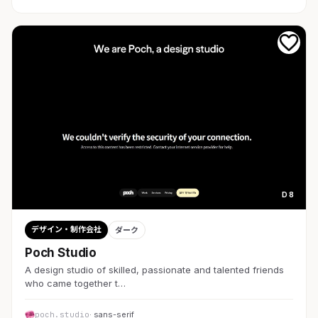
D 8
デザイン・制作会社
ダーク
Poch Studio
A design studio of skilled, passionate and talented friends
who came together t…
poch.studio
· sans-serif