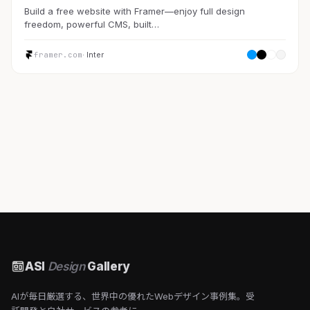
Build a free website with Framer—enjoy full design
freedom, powerful CMS, built…
framer.com
· Inter
ASI
Design
Gallery
AIが毎日厳選する、世界中の優れたWebデザイン事例集。受