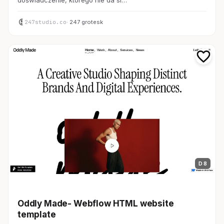
doświadczenie, którego nie da si…
247studio.co
· 247 grotesk
D 8
デザイン・制作会社
Oddly Made- Webflow HTML website
template