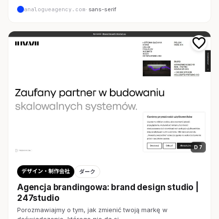
analogueagency.com
· sans-serif
D 7
デザイン・制作会社
ダーク
Agencja brandingowa: brand design studio |
247studio
Porozmawiajmy o tym, jak zmienić twoją markę w