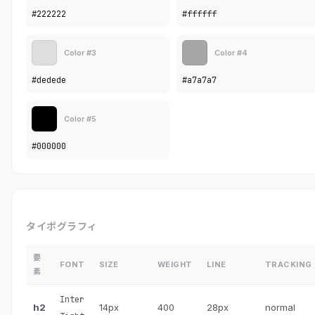
#222222
#ffffff
Color #3
Color #4
#dedede
#a7a7a7
Color #5
#000000
タイポグラフィ
要
FONT
SIZE
WEIGHT
LINE
TRACKING
素
Inter
h2
14px
400
28px
normal