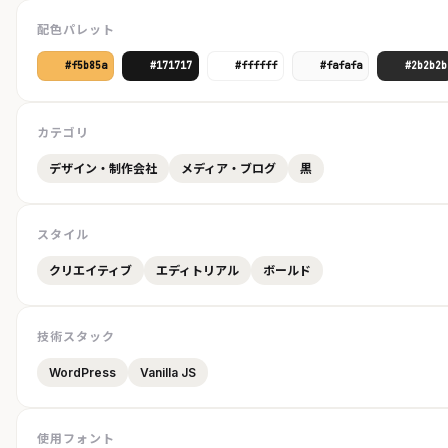
配色パレット
#f5b85a
#171717
#ffffff
#fafafa
#2b2b2b
カテゴリ
デザイン・制作会社
メディア・ブログ
黒
スタイル
クリエイティブ
エディトリアル
ボールド
技術スタック
WordPress
Vanilla JS
使用フォント