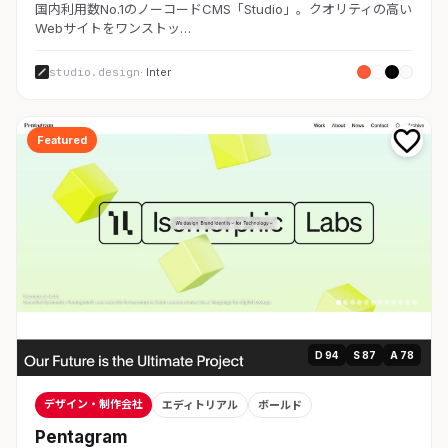
国内利用数No.1のノーコードCMS「Studio」。クオリティの高い
Webサイトをワンストッ…
studio.design
· Inter
Featured
D 94
S 87
A 78
デザイン・制作会社
エディトリアル
ボールド
Pentagram