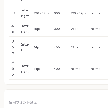
Tight
Inter
h3
126.732px
600
126.732px
normal
Tight
本
Inter
15px
300
28px
normal
文
Tight
リ
Inter
ン
14px
400
28px
normal
Tight
ク
ボ
Inter
タ
14px
400
normal
normal
Tight
ン
使用フォント頻度