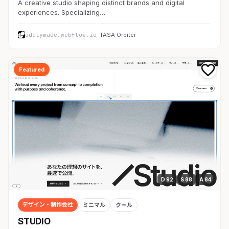
A creative studio shaping distinct brands and digital
experiences. Specializing…
oddlymade.webflow.io
· TASA Orbiter
Featured
D 92
S 88
A 84
デザイン・制作会社
ミニマル
クール
STUDIO