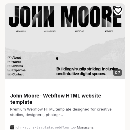
D 7
デザイン・制作会社
John Moore- Webflow HTML website
template
Premium Webflow HTML template designed for creative
studios, designers, photogr…
john-moore-template.webflow.io
· Monasans