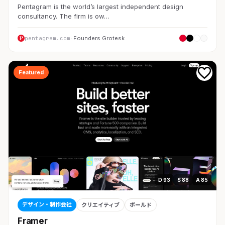
Pentagram is the world’s largest independent design
consultancy. The firm is ow…
pentagram.com
· Founders Grotesk
Featured
D 93
S 88
A 85
デザイン・制作会社
クリエイティブ
ボールド
Framer