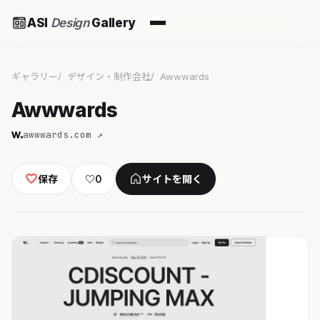
ASI
Design
Gallery
ギャラリー
デザイン・制作会社
Awwwards
Awwwards
awwwards.com ↗
保存
♡
0
サイトを開く