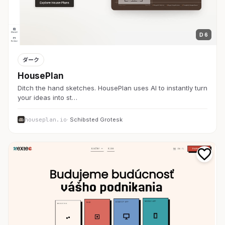
D 6
ダーク
HousePlan
Ditch the hand sketches. HousePlan uses AI to instantly turn
your ideas into st…
houseplan.io
· Schibsted Grotesk