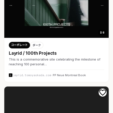
D 8
コーポレート
ダーク
Layrid / 100th Projects
This is a commemorative site celebrating the milestone of
reaching 100 personal…
layrid.tomoyaokada.com
· PP Neue Montreal Book