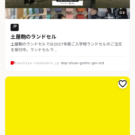
D 6
JP
EC・通販
土屋鞄のランドセル
土屋鞄のランドセルでは2027年度ご入学用ランドセルのご注文
を受付中。ランドセルラ…
tsuchiya-randoseru.jp
· dnp-shuei-gothic-gin-std