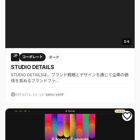
D 6
JP
コーポレート
ダーク
STUDIO DETAILS
STUDIO DETAILSは、ブランド戦略とデザインを通じて企業の価
値を高めるブランドファ…
details.co.jp
· sans-serif