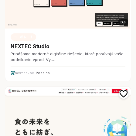
D 6
コーポレート
NEXTEC Studio
Prinášame moderné digitálne riešenia, ktoré posúvajú vaše
podnikanie vpred. Vyt…
nextec.sk
· Poppins