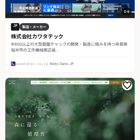
D 6
JP
製造・メーカー
株式会社カワタテック
Φ600以上の大型旋盤チャックの開発・製造に強みを持つ奈良県
桜井市の工作機械周辺装…
kawatatec.co.jp
· Noto Sans JP