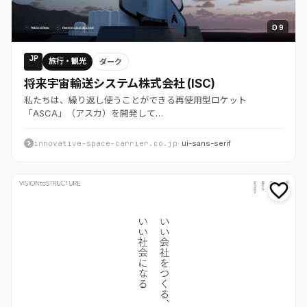
D 9
JP
旅行・観光
ダーク
将来宇宙輸送システム株式会社 (ISC)
私たちは、繰り返し使うことができる再使用型ロケット
「ASCA」（アスカ）を開発して…
innovative-space-carrier.co.jp
· ui-sans-serif