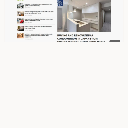
D 86
JP
不動産
Real Estate Japan
Real Estate Japan Resources
realestate.co.jp