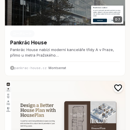
D 7
コーポレート
Pankrác House
Pankrác House nabízí moderní kanceláře třídy A v Praze,
přímo u metra Pražského…
pankrac-house.cz
· Montserrat