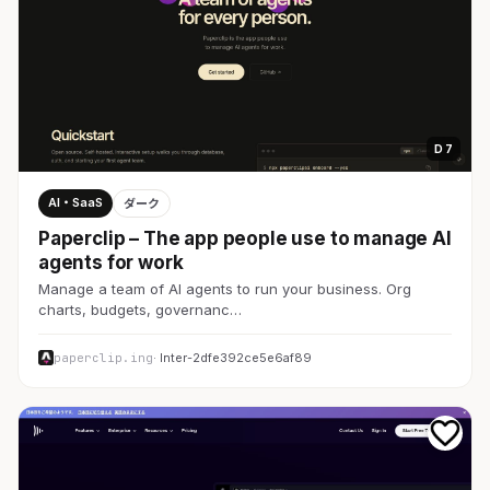
D 7
AI・SaaS
ダーク
Paperclip – The app people use to manage AI
agents for work
Manage a team of AI agents to run your business. Org
charts, budgets, governanc…
paperclip.ing
· Inter-2dfe392ce5e6af89