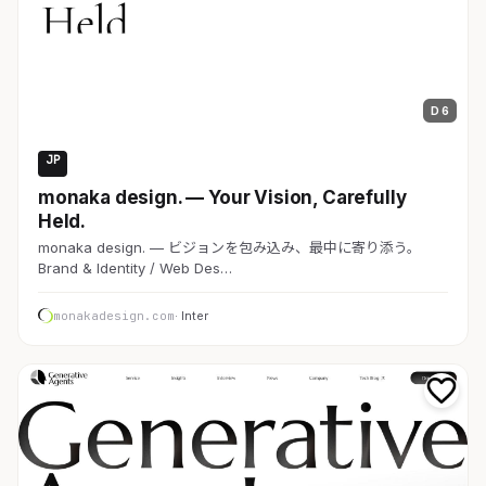
D 6
JP
コーポレート
monaka design. — Your Vision, Carefully
Held.
monaka design. — ビジョンを包み込み、最中に寄り添う。
Brand & Identity / Web Des…
monakadesign.com
· Inter