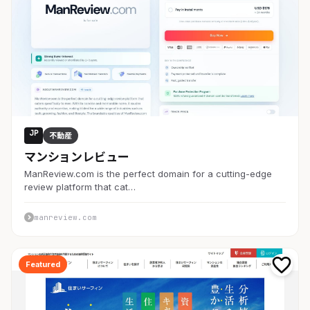
JP
不動産
マンションレビュー
ManReview.com is the perfect domain for a cutting-edge
review platform that cat…
manreview.com
Featured