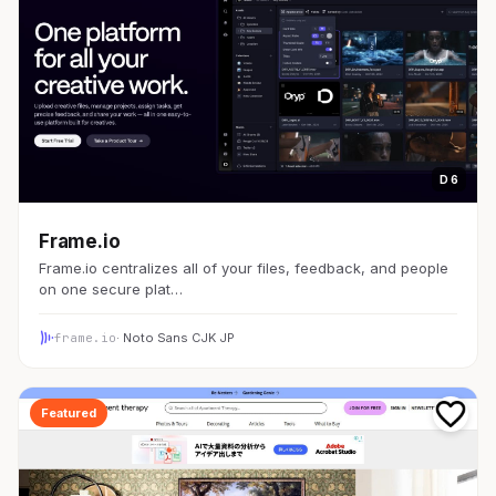
D 6
Frame.io
Frame.io centralizes all of your files, feedback, and people
on one secure plat…
frame.io
· Noto Sans CJK JP
Featured