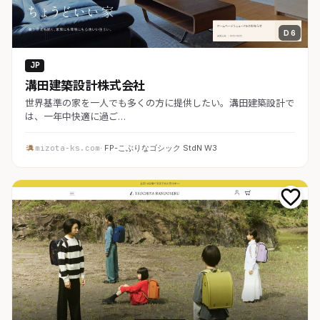
D 6
JP
溝田建築設計株式会社
世界基準の家を一人でも多くの方に提供したい。溝田建築設計で
は、一年中快適に過ご…
mizota-ks.com
· FP-こぶりなゴシック StdN W3