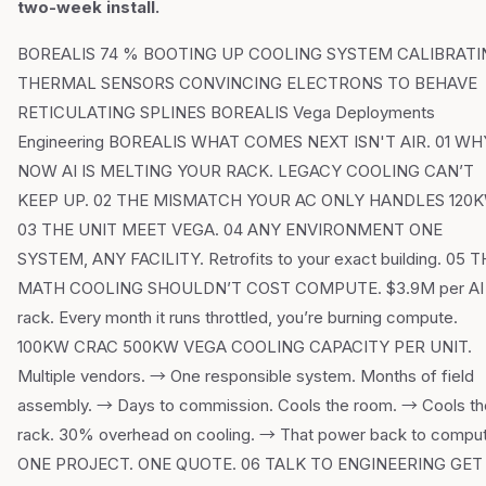
two-week install.
BOREALIS 74 % BOOTING UP COOLING SYSTEM CALIBRATI
THERMAL SENSORS CONVINCING ELECTRONS TO BEHAVE
RETICULATING SPLINES BOREALIS Vega Deployments
Engineering BOREALIS WHAT COMES NEXT ISN'T AIR. 01 WH
NOW AI IS MELTING YOUR RACK. LEGACY COOLING CAN’T
KEEP UP. 02 THE MISMATCH YOUR AC ONLY HANDLES 120K
03 THE UNIT MEET VEGA. 04 ANY ENVIRONMENT ONE
SYSTEM, ANY FACILITY. Retrofits to your exact building. 05 
MATH COOLING SHOULDN’T COST COMPUTE. $3.9M per AI
rack. Every month it runs throttled, you’re burning compute.
100KW CRAC 500KW VEGA COOLING CAPACITY PER UNIT.
Multiple vendors. → One responsible system. Months of field
assembly. → Days to commission. Cools the room. → Cools th
rack. 30% overhead on cooling. → That power back to compu
ONE PROJECT. ONE QUOTE. 06 TALK TO ENGINEERING GET