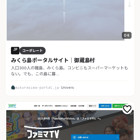
D 6
JP
コーポレート
みくら島ポータルサイト｜御蔵島村
人口300人の離島、みくら島。コンビニもスーパーマーケットも
ない。でも、この島に暮…
mikurasima-portal.jp
· Univers