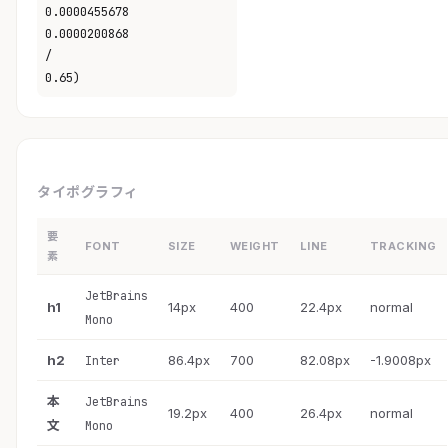
0.0000455678
0.0000200868
/
0.65)
タイポグラフィ
要
FONT
SIZE
WEIGHT
LINE
TRACKING
素
JetBrains
h1
14px
400
22.4px
normal
Mono
h2
86.4px
700
82.08px
-1.9008px
Inter
本
JetBrains
19.2px
400
26.4px
normal
文
Mono