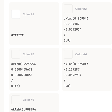
Color #2
Color #1
oklab(0.869043
-0.107187
-0.0592914
#ffffff
/
0.9)
Color #3
Color #4
oklab(0.999994
oklab(0.869043
0.0000455678
-0.107187
0.0000200868
-0.0592914
/
/
0.45)
0.8)
Color #5
oklab(0.999994