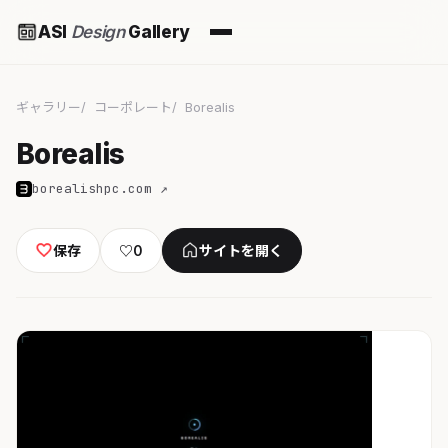
ASI
Design
Gallery
ギャラリー
コーポレート
Borealis
Borealis
borealishpc.com ↗
保存
♡
0
サイトを開く