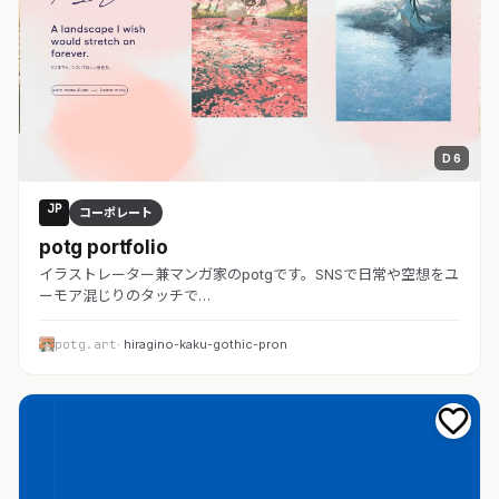
D 6
JP
コーポレート
potg portfolio
イラストレーター兼マンガ家のpotgです。SNSで日常や空想をユ
ーモア混じりのタッチで…
potg.art
· hiragino-kaku-gothic-pron