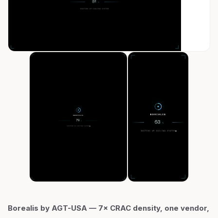
Borealis by AGT-USA — 7× CRAC density, one vendor,