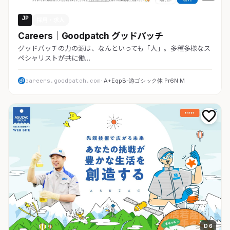
JP
採用・求人
Careers｜Goodpatch グッドパッチ
グッドパッチの力の源は、なんといっても「人」。多種多様なス
ペシャリストが共に働…
careers.goodpatch.com
· A+EqpB-游ゴシック体 Pr6N M
D 6