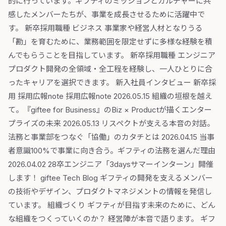
的に行っています。ギフティのミッションとカルチャーに共
感したメンバーたちが、事業を成長させるために活躍中で
す。 新卒採用職種 ビジネス 事業家や経営人材となりうる
「勘」を育むために、業務範囲を限定せずに多様な経験を積
んでもらうことを目指しています。 新卒採用職種 エンジニア
プロダクト開発の全領域・全工程を経験し、一人ひとりに合
ったキャリアを選択できます。 新入社員インタビュー 新卒採
用 採用広報note 採用広報note 2026.05.15 組織の垣根を越え
て。『giftee for Business』のBiz × Productが描くエンター
プライズの未来 2026.05.13 リスペクトが支える本音の対話。
法務と事業部をつなぐ「協働」のカタチとは 2026.04.15 当事
者意識100%で事業に向き合う。ギフティの法務を選んだ理由
2026.04.02 28卒エンジニア「3daysサマーインターン」開催
します！ giftee Tech Blog ギフティの開発を支えるメンバー
の技術やデザイン、プロダクトマネジメントの情報を発信し
ています。 組織づくり ギフティが目指す未来のために、どん
な組織をつくっていくのか？ 経営陣が本音で語ります。 ギフ