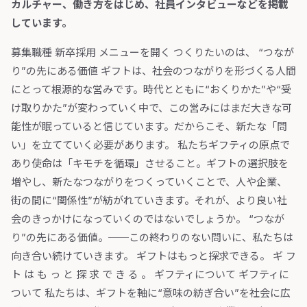
カルチャー、働き方をはじめ、社員インタビューなどを掲載
しています。
募集職種 新卒採用 メニューを開く つくりたいのは、 “つなが
り”の先にある価値 ギフトは、社会のつながりを形づくる人間
にとって根源的な営みです。時代とともに“おくりかた”や“受
け取りかた”が変わっていく中で、この営みにはまだ大きな可
能性が眠っていると信じています。だからこそ、新たな「問
い」を立てていく必要があります。 私たちギフティの原点で
あり使命は「キモチを循環」させること。ギフトの選択肢を
増やし、新たなつながりをつくっていくことで、人や企業、
街の間に“関係性”が紡がれていきます。それが、より良い社
会のきっかけになっていくのではないでしょうか。 “つなが
り”の先にある価値。──この終わりのない問いに、私たちは
向き合い続けていきます。 ギフトはもっと探求できる。 ギ フ
ト は も っ と 探 求 で き る 。 ギフティについて ギフティに
ついて 私たちは、ギフトを軸に“意味の紡ぎ合い”を社会に広