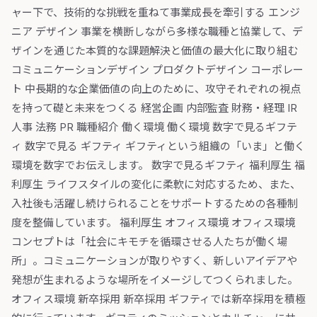
ャー下で、技術的な挑戦を重ねて事業成長を牽引する エンジ
ニア デザイン 事業を横断しながら多様な職種と協業して、デ
ザインを通じた本質的な課題解決と価値の最大化に取り組む
コミュニケーションデザイン プロダクトデザイン コーポレー
ト 中長期的な企業価値の向上のために、攻守それぞれの視点
を持って礎と未来をつくる 経営企画 内部監査 財務・経理 IR
人事 法務 PR 職種紹介 働く環境 働く環境 数字で見るギフテ
ィ 数字で見る ギフティ ギフティという組織の「いま」と働く
環境を数字でお伝えします。 数字で見るギフティ 福利厚生 福
利厚生 ライフスタイルの変化に柔軟に対応するため、また、
入社後も活躍し続けられることをサポートするための各種制
度を整備しています。 福利厚生 オフィス環境 オフィス環境
コンセプトは「社会にキモチを循環させる人たちが働く場
所」。コミュニケーションが取りやすく、新しいアイデアや
発想が生まれるような場所をイメージしてつくられました。
オフィス環境 新卒採用 新卒採用 ギフティでは新卒採用を積極