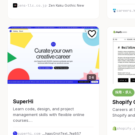
lens-llc.co.jp
· Zen Kaku Gothic New
careers.
D 6
採用・求人
採用・求人
SuperHi
Shopify 
Learn code, design, and project
Careers at 
management skills with flexible online
Shopify an
courses.…
shopify.
superhi.com
· __haasGrotText_7ea857