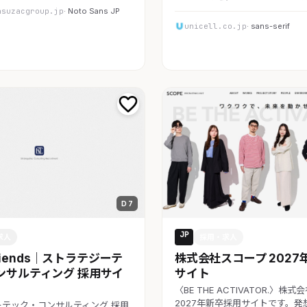
asuzacgroup.jp
· Noto Sans JP
unicell.co.jp
· sans-serif
D 7
JP
求人
採用・求人
 Friends｜ストラテジーテ
株式会社スコープ 2027
ンサルティング 採用サイ
サイト
〈BE THE ACTIVATOR.〉株
2027年新卒採用サイトです。発
ーテック・コンサルティング 採用