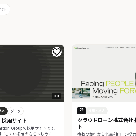
ア
(1)
D 9
JP
求人
採用・求人
ダーク
クラウドローン株式会社 
ion 採用サイト
ト
lition Groupの採用サイトです。
切にしている考え方をはじめに…
複数の銀行から低金利ローン提