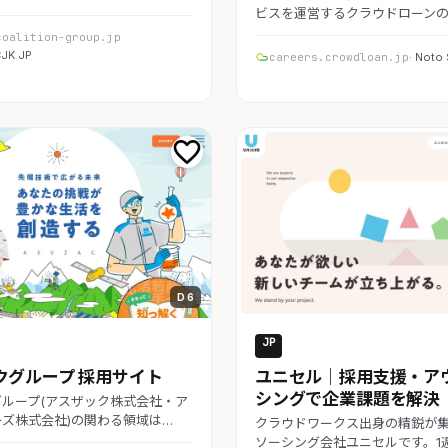
ビスを運営するクラウドローンの
coalition-group.jp
CJK JP
careers.crowdloan.jp
· Noto
D 6
JP
求人
採用・求人
クグループ 採用サイト
ユニセル｜採用支援・ア
シングで企業課題を解決
グループ(アスザック株式会社・ア
ズ株式会社)の関わる領域は…
クラウドワークス出身の精鋭が
ソーシング会社ユニセルです。1週