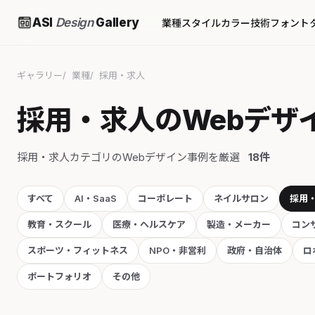
ASI
Design
Gallery
業種
スタイル
カラー
技術
フォント
ギャラリー
業種
採用・求人
採用・求人のWebデザ
採用・求人カテゴリのWebデザイン事例を厳選
18件
すべて
AI・SaaS
コーポレート
ネイルサロン
採用
教育・スクール
医療・ヘルスケア
製造・メーカー
コン
スポーツ・フィットネス
NPO・非営利
政府・自治体
ロ
ポートフォリオ
その他