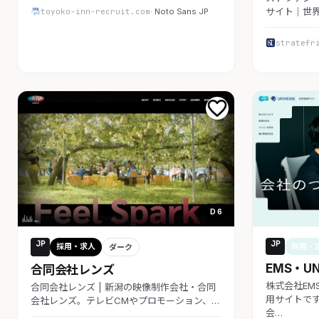
サイト｜世
toyoko-inn-recruit.com
· Noto Sans JP
stratefr
D 6
JP
JP
採用・求人
採用・
ダーク
EMS・U
合同会社レンズ
株式会社EM
合同会社レンズ | 新潟の映像制作会社・合同
用サイトで
会社レンズ。テレビCMやプロモーション、…
会…