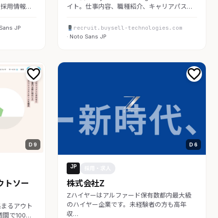
採用情報…
イト。仕事内容、職種紹介、キャリアパス…
 Sans JP
recruit.buysell-technologies.com
· Noto Sans JP
D 9
D 6
JP
採用・求人
ウトソー
株式会社Z
Zハイヤーはアルファード保有数都内最大級
のハイヤー企業です。未経験者の方も高年
集まるアウト
収…
間で100…