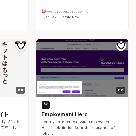
recruit.unisia.co.jp
· Zen Kaku Gothic New
D 8
D 6
AU
採用・求人
イト
Employment Hero
です。ギフト
Land your next role with Employment
き方をはじ…
Hero’s job finder. Search thousands of
jobs…