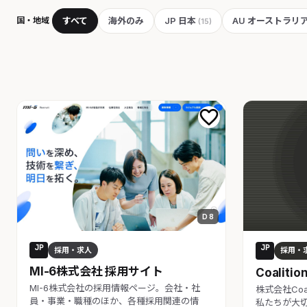
国・地域
すべて
海外のみ
JP 日本
AU オーストラリ
(15)
D 8
JP
JP
採用・求人
採用・
MI-6株式会社 採用サイト
Coalit
MI-6株式会社の採用情報ページ。会社・社
株式会社Coa
員・事業・職種のほか、各種採用関連の情
私たちが大