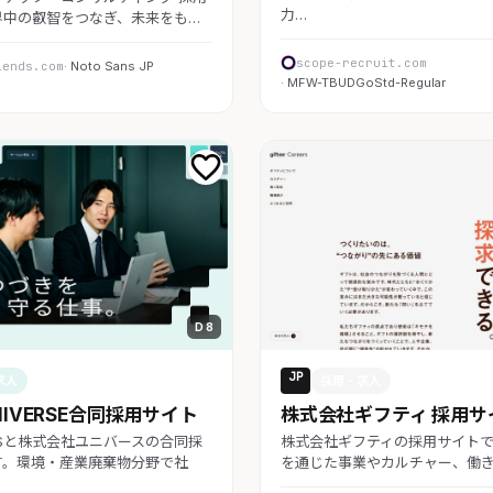
力…
界中の叡智をつなぎ、未来をも…
scope-recruit.com
iends.com
· Noto Sans JP
· MFW-TBUDGoStd-Regular
D 8
JP
求人
採用・求人
NIVERSE合同採用サイト
株式会社ギフティ 採用サ
Sと株式会社ユニバースの合同採
株式会社ギフティの採用サイト
す。環境・産業廃棄物分野で社
を通じた事業やカルチャー、働