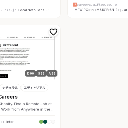
careers.giftee.co.jp
· MFW-PGothicMB101Pr6N-Regular
kk-ems.jp
· Local Noto Sans JP
D 90
S 88
A 85
ナチュラル
エディトリアル
Careers
Shopify. Find a Remote Job at
d Work from Anywhere in the …
com
· Inter