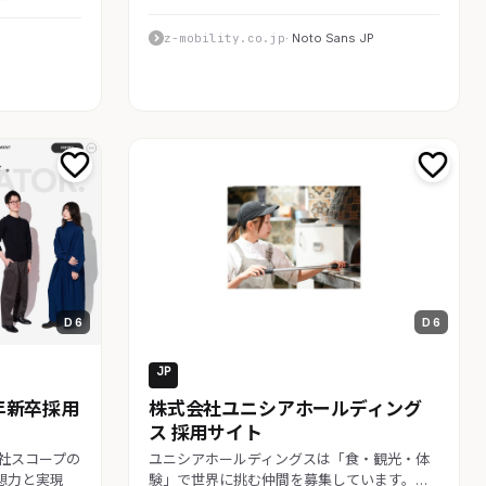
z-mobility.co.jp
· Noto Sans JP
D 6
D 6
JP
採用・求人
年新卒採用
株式会社ユニシアホールディング
ス 採用サイト
式会社スコープの
ユニシアホールディングスは「食・観光・体
想力と実現
験」で世界に挑む仲間を募集しています。…