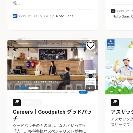
報…
recruit.
recruit.mi-6.co.jp
· Noto Sans JP
· Noto Sans 
D 6
JP
JP
採用・求人
採用・
Careers｜Goodpatch グッドパッ
アスザッ
チ
アスザック
スザックフー
グッドパッチの力の源は、なんといっても
「人」。多種多様なスペシャリストが共に