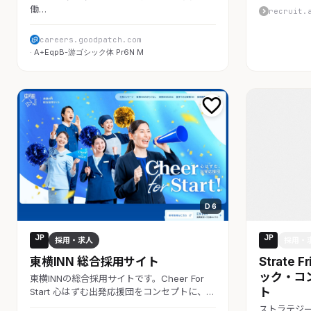
働…
recruit.
careers.goodpatch.com
· A+EqpB-游ゴシック体 Pr6N M
D 6
JP
JP
採用・求人
採用・
東横INN 総合採用サイト
Strate
ック・コ
東横INNの総合採用サイトです。Cheer For
ト
Start 心はずむ出発応援団をコンセプトに、…
ストラテジ