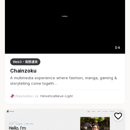
D 6
Web3・仮想通貨
Chainzoku
A multimedia experience where fashion, manga, gaming &
storytelling come togeth…
chainzoku.io
· HelveticaNeue-Light