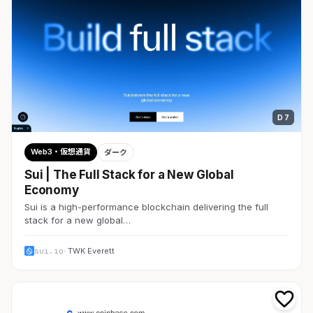
D 7
Web3・仮想通貨
ダーク
Sui | The Full Stack for a New Global
Economy
Sui is a high-performance blockchain delivering the full
stack for a new global…
sui.io
· TWK Everett