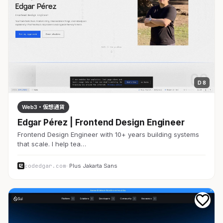
D 8
Web3・仮想通貨
Edgar Pérez | Frontend Design Engineer
Frontend Design Engineer with 10+ years building systems
that scale. I help tea…
codedgar.com
· Plus Jakarta Sans