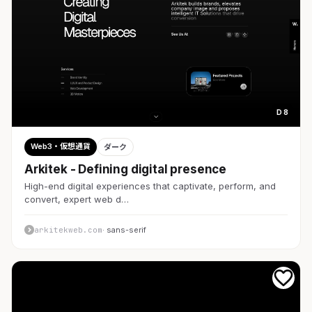
D 8
Web3・仮想通貨
ダーク
Arkitek - Defining digital presence
High-end digital experiences that captivate, perform, and
convert, expert web d…
arkitekweb.com
· sans-serif