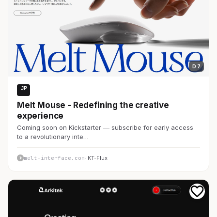
D 7
JP
Web3・仮想通貨
Melt Mouse - Redefining the creative
experience
Coming soon on Kickstarter — subscribe for early access
to a revolutionary inte…
melt-interface.com
· KT-Flux