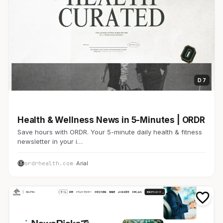
D 7
メディア・ブログ
Health & Wellness News in 5-Minutes | ORDR
Save hours with ORDR. Your 5-minute daily health & fitness
newsletter in your i…
ordrhealth.com
· Arial