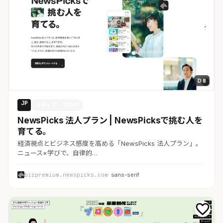
D 8
JP
メディア・ブログ
NewsPicks 法人プラン | NewsPicksで挑む人を
育てる。
経済視点とビジネス感度を高める「NewsPicks 法人プラン」。
ニュース×学びで、自律的…
bizpremium.newspicks.com
· sans-serif