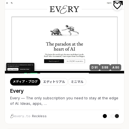
D 91
S 88
A 80
メディア・ブログ
エディトリアル
ミニマル
Every
Every — The only subscription you need to stay at the edge
of AI. Ideas, apps, …
every.to
· Reckless