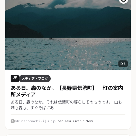
D 6
JP
メディア・ブログ
ある日、森のなか。［長野県信濃町］｜町の案内
所メディア
ある日、森のなか。それは信濃町の暮らしそのものです。 山も
湖も森も、すぐそばにあ…
shinanomachi-iju.jp
· Zen Kaku Gothic New