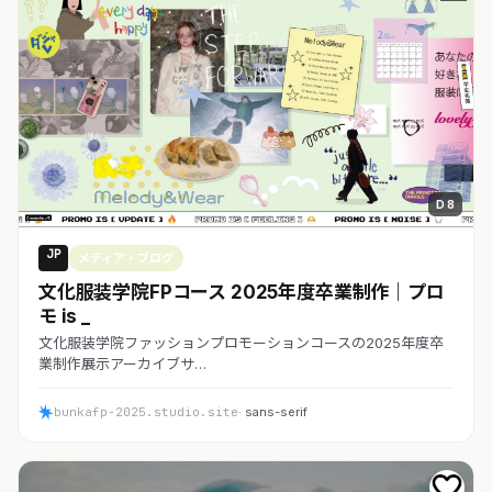
D 8
JP
メディア・ブログ
文化服装学院FPコース 2025年度卒業制作｜プロ
モ is _
文化服装学院ファッションプロモーションコースの2025年度卒
業制作展示アーカイブサ…
bunkafp-2025.studio.site
· sans-serif