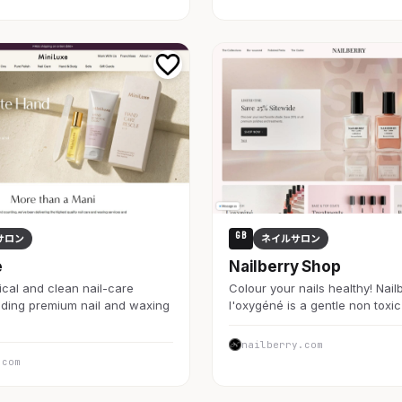
GB
サロン
ネイルサロン
e
Nailberry Shop
ical and clean nail-care
Colour your nails healthy! Nail
iding premium nail and waxing
l'oxygéné is a gentle non toxic
nailberry.com
.com