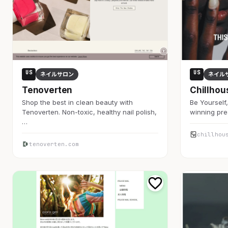
US
US
ネイルサロン
ネイル
Tenoverten
Chillhou
Shop the best in clean beauty with
Be Yourself,
Tenoverten. Non-toxic, healthy nail polish,
winning pre
…
chillhou
tenoverten.com