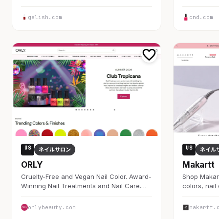
gelish.com
cnd.com
US
US
ネイルサロン
ネイル
ORLY
Makartt
Cruelty-Free and Vegan Nail Color. Award-
Shop Makartt
Winning Nail Treatments and Nail Care.…
colors, nail
orlybeauty.com
makartt.