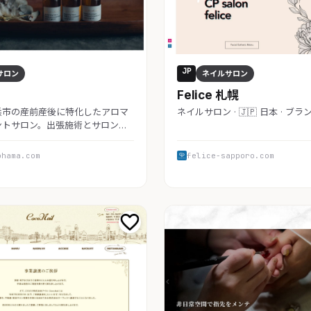
JP
サロン
ネイルサロン
Felice 札幌
浜市の産前産後に特化したアロマ
ネイルサロン · 🇯🇵 日本 · ブ
ントサロン。出張施術とサロン…
ohama.com
felice-sapporo.com