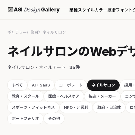
ASI
Design
Gallery
業種
スタイル
カラー
技術
フォント
ギャラリー
業種
ネイルサロン
ネイルサロンのWebデ
ネイルサロン・ネイルアート
35件
すべて
AI・SaaS
コーポレート
ネイルサロン
採用
教育・スクール
医療・ヘルスケア
製造・メーカー
コン
スポーツ・フィットネス
NPO・非営利
政府・自治体
ロ
ポートフォリオ
その他