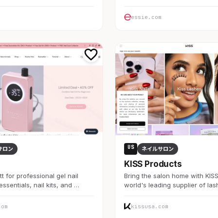
essie.com
US
サロン
ネイルサロン
KISS Products
 for professional gel nail
Bring the salon home with KISS.
 essentials, nail kits, and …
world's leading supplier of la
com
kissusa.com