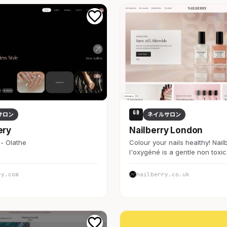
GB
サロン
ネイルサロン
ery
Nailberry London
 - Olathe
Colour your nails healthy! Nail
l'oxygéné is a gentle non toxic
ry.com
nailberry.co.uk