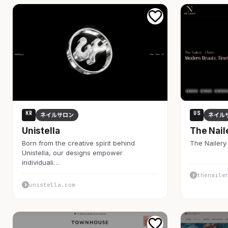
KR
US
ネイルサロン
ネイル
Unistella
The Nail
Born from the creative spirit behind
The Nailery
Unistella, our designs empower
individuali…
thenaile
unistella.com