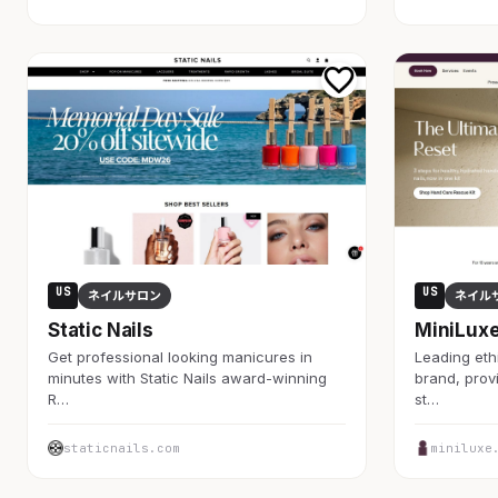
US
US
ネイルサロン
ネイル
Static Nails
MiniLux
Get professional looking manicures in
Leading eth
minutes with Static Nails award-winning
brand, prov
R…
st…
staticnails.com
miniluxe