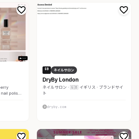
GB
ネイルサロン
DryBy London
berry
ネイルサロン · 🇬🇧 イギリス · ブランドサイ
 nail polis…
ト
dryby.com