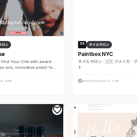
US
サロン
ネイルサロン
se
Paintbox NYC
 Find Your Chill with award
ネイルサロン · 🇺🇸 アメリカ ·
ss-ons, innovative polish fo…
ト
se.com
paintboxnails.com