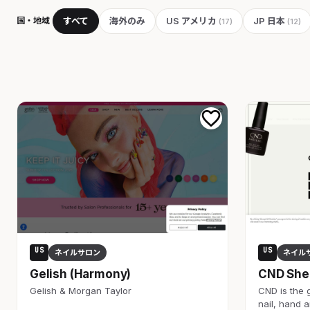
国・地域
すべて
海外のみ
US アメリカ
JP 日本
(17)
(12)
US
US
ネイルサロン
ネイル
Gelish (Harmony)
CND She
Gelish & Morgan Taylor
CND is the g
nail, hand 