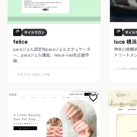
JP
JP
ネイルサロン
ネイル
felice
luce 横浜
paraジェル認定校paraジェルエデュケータ
神奈川県横
ー、paraジェル講習。felice-nail名古屋市
トリートメ
緑…
luce-yok
felice-nail.com