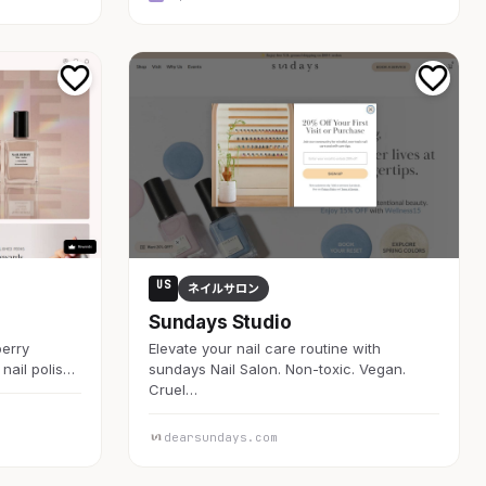
US
ネイルサロン
Sundays Studio
berry
Elevate your nail care routine with
 nail polis…
sundays Nail Salon. Non-toxic. Vegan.
Cruel…
dearsundays.com