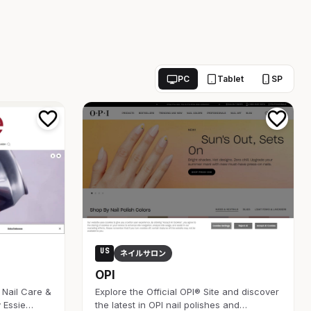
PC
Tablet
SP
US
ネイルサロン
OPI
, Nail Care &
Explore the Official OPI® Site and discover
 Essie…
the latest in OPI nail polishes and…