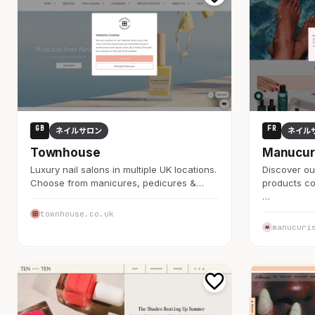
GB
FR
ネイルサロン
ネイル
Townhouse
Manucuri
Luxury nail salons in multiple UK locations.
Discover our
Choose from manicures, pedicures &…
products c
…
townhouse.co.uk
manucuri