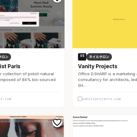
US
サロン
ネイルサロン
st Paris
Vanity Projects
 collection of polish natural
Office D.SHARP is a marketing
omposed of 84% bio-sourced
consultancy for architects, le
SH…
st.com
vanityprojects.com