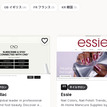
GB イギリス
FR フランス
KR 韓国
(4)
(1)
(1)
US
サロン
ネイルサロン
llac
Essie
lobal leader in professional
Nail Colors, Nail Polish Trends
and foot beauty. Discover e…
At-Home Manicure Supplies by