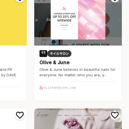
US
ネイルサロン
Olive & June
 and PR
Olive & June believes in beautiful nails for
d by DAVE
everyone. No matter who you are, y…
oliveandjune.com