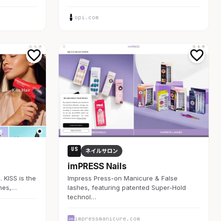
opi.com
US
ネイルサロン
imPRESS Nails
 KISS is the
Impress Press-on Manicure & False
shes,…
lashes, featuring patented Super-Hold
technol…
impressmanicure.com