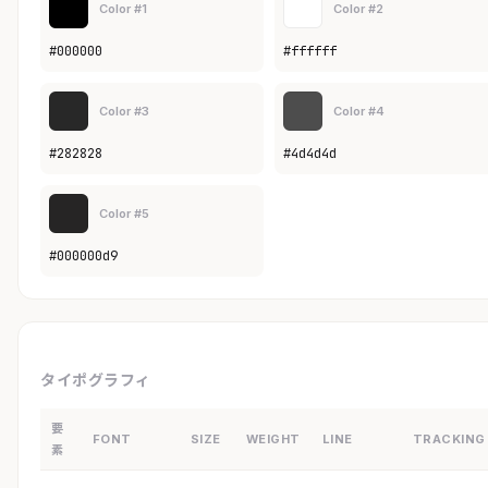
Color #1
Color #2
#000000
#ffffff
Color #3
Color #4
#282828
#4d4d4d
Color #5
#000000d9
タイポグラフィ
要
FONT
SIZE
WEIGHT
LINE
TRACKING
素