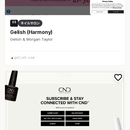
US
ネイルサロン
Gelish (Harmony)
Gelish & Morgan Taylor
gelish.com