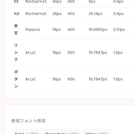
h1
40px
400
0px
0.6px
Montserrat
h2
28px
400
35.14px
0.6px
Montserrat
本
14px
400
18.6662px
0.51px
Poppins
文
リ
ン
16px
600
19.7647px
1.6px
Arial
ク
ボ
タ
16px
600
19.7647px
1.6px
Arial
ン
使用フォント頻度