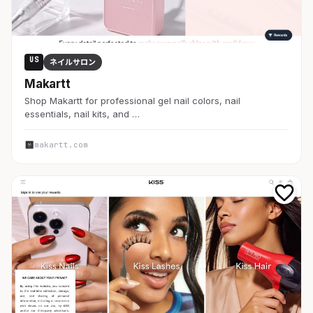
US
ネイルサロン
Makartt
Shop Makartt for professional gel nail colors, nail
essentials, nail kits, and …
makartt.com