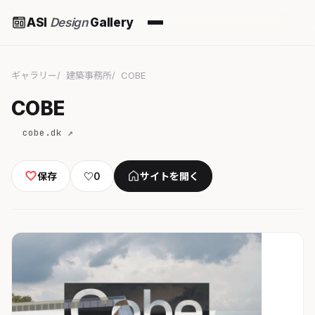
ASI
Design
Gallery
ギャラリー
建築事務所
COBE
COBE
cobe.dk ↗
保存
♡
0
サイトを開く