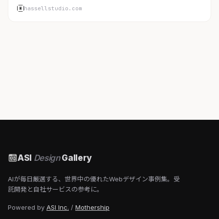
hassellstudio.com
ASI
Design
Gallery
AIが毎日厳選する、世界中の優れたWebデザイン事例集。受
託開発と自社サービスの参考に。
Powered by
ASI Inc.
/
Mothership