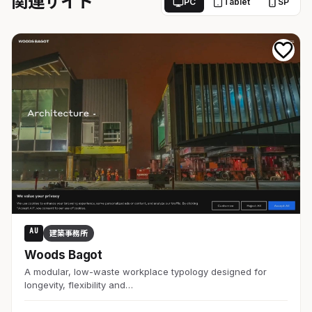
関連サイト
PC
Tablet
SP
AU
建築事務所
Woods Bagot
A modular, low-waste workplace typology designed for
longevity, flexibility and…