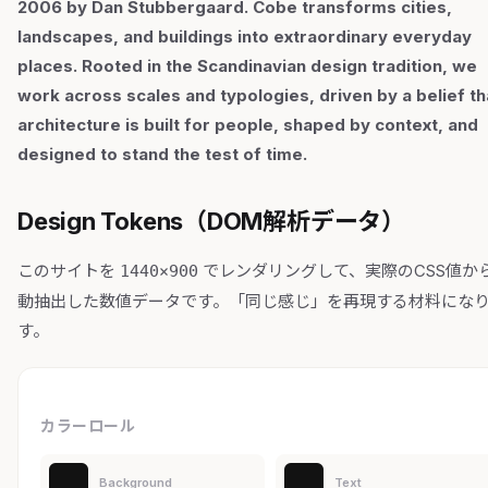
2006 by Dan Stubbergaard. Cobe transforms cities,
landscapes, and buildings into extraordinary everyday
places. Rooted in the Scandinavian design tradition, we
work across scales and typologies, driven by a belief th
architecture is built for people, shaped by context, and
designed to stand the test of time.
Design Tokens（DOM解析データ）
このサイトを
でレンダリングして、実際のCSS値か
1440×900
動抽出した数値データです。「同じ感じ」を再現する材料にな
す。
カラーロール
Background
Text