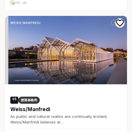
shl.dk
US
建築事務所
Weiss/Manfredi
As public and natural realms are continually eroded,
Weiss/Manfredi believes ar…