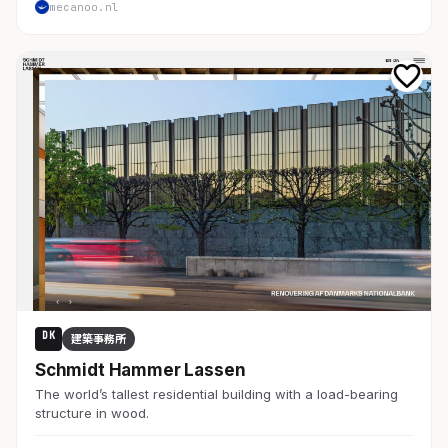
mecanoo.nl
DK
建築事務所
Schmidt Hammer Lassen
The world’s tallest residential building with a load-bearing
structure in wood.