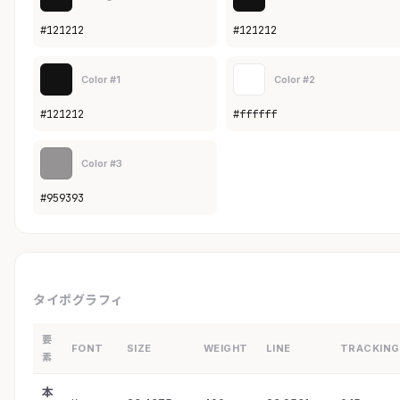
#121212
#121212
Color #1
Color #2
#121212
#ffffff
Color #3
#959393
タイポグラフィ
要
FONT
SIZE
WEIGHT
LINE
TRACKING
素
本