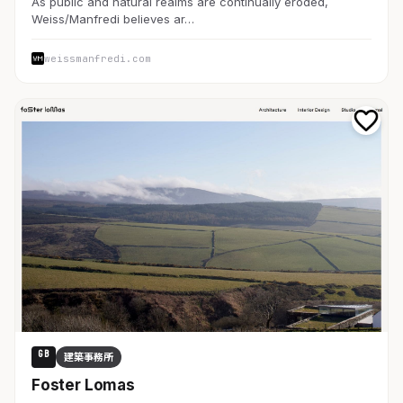
As public and natural realms are continually eroded,
Weiss/Manfredi believes ar…
weissmanfredi.com
GB
建築事務所
Foster Lomas