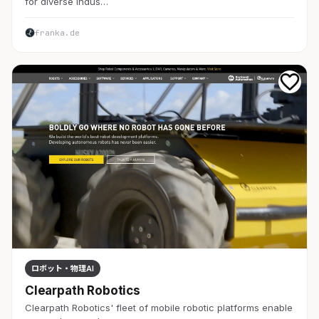
for diverse indus…
franka.de
ロボット・物理AI
Clearpath Robotics
Clearpath Robotics' fleet of mobile robotic platforms enable