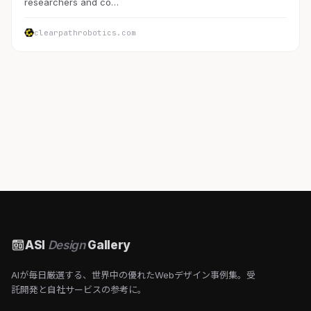
researchers and co…
clearpathrobotics.com
ASI
Design
Gallery
AIが毎日厳選する、世界中の優れたWebデザイン事例集。受
託開発と自社サービスの参考に。