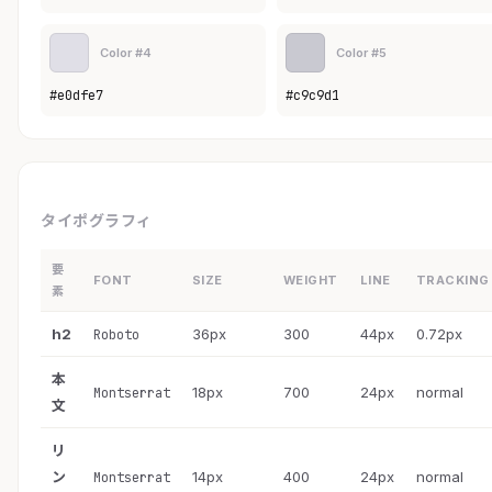
Color #4
Color #5
#e0dfe7
#c9c9d1
タイポグラフィ
要
FONT
SIZE
WEIGHT
LINE
TRACKING
素
h2
36px
300
44px
0.72px
Roboto
本
18px
700
24px
normal
Montserrat
文
リ
ン
14px
400
24px
normal
Montserrat