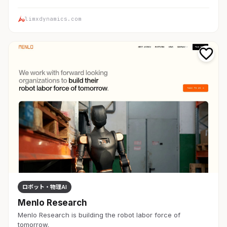
limxdynamics.com
ロボット・物理AI
Menlo Research
Menlo Research is building the robot labor force of
tomorrow.