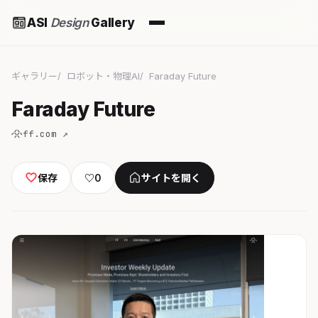
ASI
Design
Gallery
ギャラリー
ロボット・物理AI
Faraday Future
Faraday Future
ff.com ↗
保存
♡
0
サイトを開く