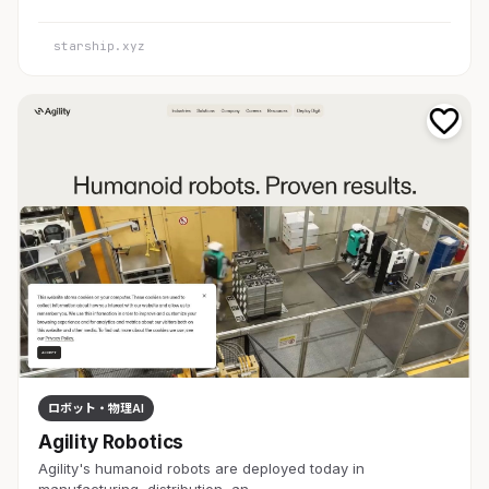
starship.xyz
ロボット・物理AI
Agility Robotics
Agility's humanoid robots are deployed today in
manufacturing, distribution, an…