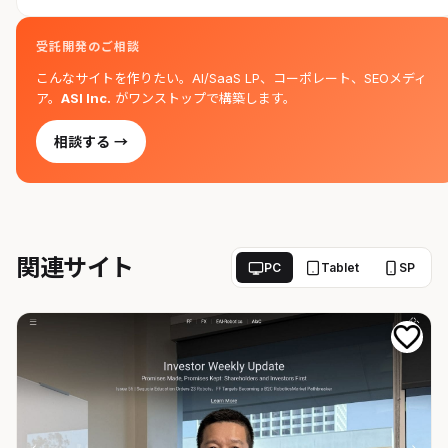
受託開発のご相談
こんなサイトを作りたい。AI/SaaS LP、コーポレート、SEOメディ
ア。
ASI Inc.
がワンストップで構築します。
相談する →
関連サイト
PC
Tablet
SP