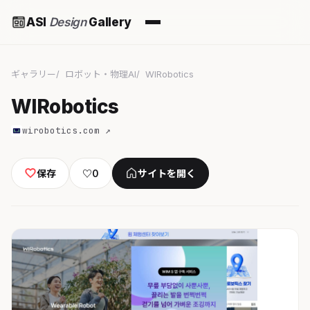
ASI
Design
Gallery
ギャラリー
ロボット・物理AI
WIRobotics
WIRobotics
wirobotics.com ↗
保存
♡
0
サイトを開く