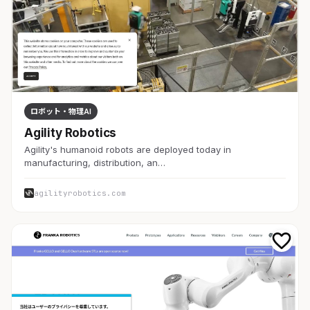
ロボット・物理AI
Agility Robotics
Agility's humanoid robots are deployed today in
manufacturing, distribution, an…
agilityrobotics.com