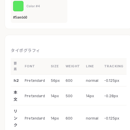
Color #4
#5ae660
タイポグラフィ
要
FONT
SIZE
WEIGHT
LINE
TRACKING
素
h2
56px
600
normal
-0.125px
Pretendard
本
14px
500
14px
-0.28px
Pretendard
文
リ
ン
14px
600
normal
-0.125px
Pretendard
ク