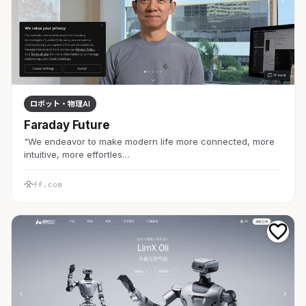
ロボット・物理AI
Faraday Future
"We endeavor to make modern life more connected, more
intuitive, more effortles…
ff.com