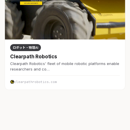
ロボット・物理AI
Clearpath Robotics
Clearpath Robotics' fleet of mobile robotic platforms enable
researchers and co…
clearpathrobotics.com