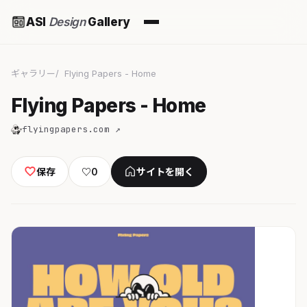
ASI
Design
Gallery
ギャラリー
Flying Papers - Home
Flying Papers - Home
flyingpapers.com ↗
保存
♡
0
サイトを開く