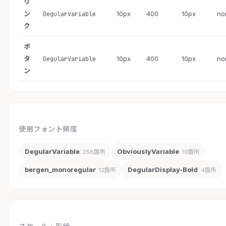
リ
ン
10px
400
10px
no
DegularVariable
ク
ボ
タ
10px
400
10px
no
DegularVariable
ン
使用フォント頻度
DegularVariable
ObviouslyVariable
258箇所
19箇所
bergen_monoregular
DegularDisplay-Bold
12箇所
4箇所