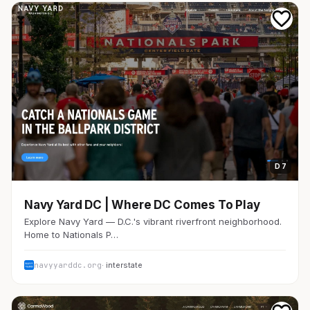
D 7
Navy Yard DC | Where DC Comes To Play
Explore Navy Yard — D.C.'s vibrant riverfront neighborhood.
Home to Nationals P…
navyyarddc.org
· interstate