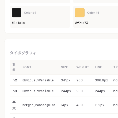
Color #4
Color #5
#1a1a1a
#f9cc73
タイポグラフィ
要
FONT
SIZE
WEIGHT
LINE
TR
素
h2
341px
900
306.9px
no
ObviouslyVariable
h3
244px
900
244px
no
ObviouslyVariable
本
14px
400
11.2px
no
bergen_monoregular
文