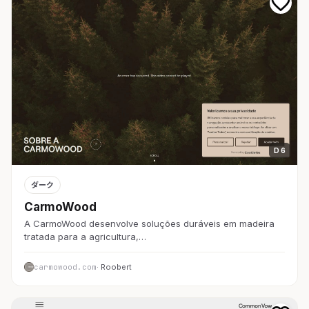
D 6
ダーク
CarmoWood
A CarmoWood desenvolve soluções duráveis em madeira
tratada para a agricultura,…
carmowood.com
· Roobert