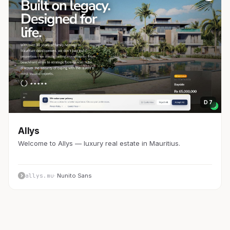
D 7
Allys
Welcome to Allys — luxury real estate in Mauritius.
allys.mu
· Nunito Sans