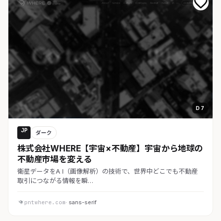
D 7
JP
ダーク
株式会社WHERE【宇宙×不動産】宇宙から地球の
不動産市場を変える
衛星データをA I（画像解析）の技術で、世界中どこでも不動産
取引につながる情報を瞬…
pntwhere.com
· sans-serif