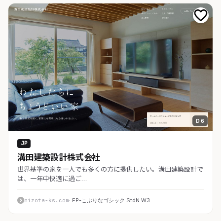
D 6
JP
溝田建築設計株式会社
世界基準の家を一人でも多くの方に提供したい。溝田建築設計で
は、一年中快適に過ご…
mizota-ks.com
· FP-こぶりなゴシック StdN W3