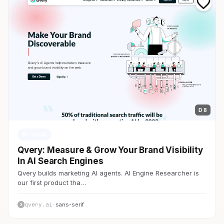
D 8
AI・SaaS
Qvery: Measure & Grow Your Brand Visibility
In AI Search Engines
Qvery builds marketing AI agents. AI Engine Researcher is
our first product tha…
qvery.ai
· sans-serif