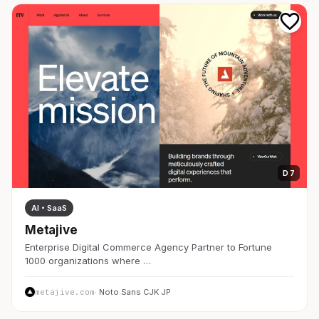
D 7
AI・SaaS
Metajive
Enterprise Digital Commerce Agency Partner to Fortune
1000 organizations where …
metajive.com
· Noto Sans CJK JP