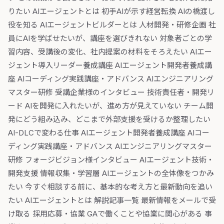
りたい AIエージェントとは 初手AIが示す経営転換 AIの橋渡し
役を知る AIエージェントビルダーとは 人材開発・研修企画 社
員にAIを学ばせたいが、講座を選びきれない 対象者ごとの学
習内容、受講後の変化、社内提案の材料をそろえたい AIエー
ジェント導入リーダー養成講座 AIエージェント開発者養成講
座 AIコーディング実践講座・アドバンス AIエンジニアリング
マスター研修 受講企業様のインタビュー 技術責任者・開発リ
ード AIを開発に入れたいが、進め方が見えていない チーム開
発にどう組み込み、どこまで外部支援を受けるか整理したい
AI-DLCで変わる仕事 AIエージェント開発者養成講座 AIコー
ディング実践講座・アドバンス AIエンジニアリングマスター
研修 フォージビジョン様インタビュー AIエージェント技術・
開発支援 情報収集・学習層 AIエージェントの全体像をつかみ
たい 今すぐ相談する前に、基本的な考え方と最新動向を追い
たい AIエージェントとは 解説記事一覧 最新情報をメールで受
け取る 採用応募・協業 GAで働くことや協業に関心がある 事