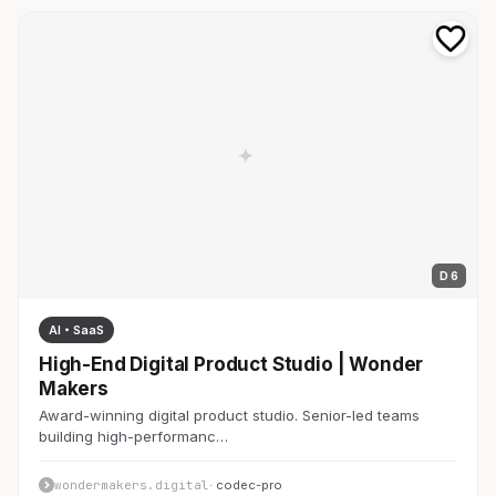
D 6
AI・SaaS
High-End Digital Product Studio | Wonder
Makers
Award-winning digital product studio. Senior-led teams
building high-performanc…
wondermakers.digital
· codec-pro