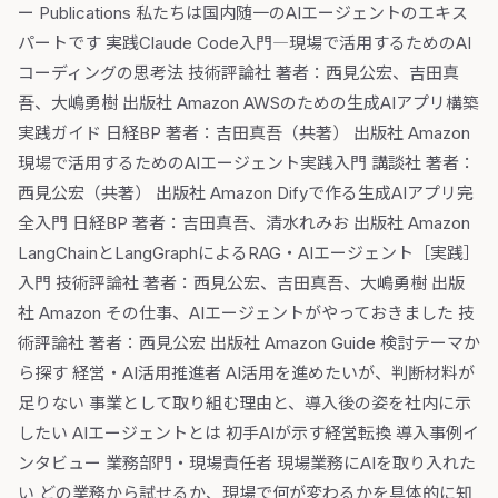
ー Publications 私たちは国内随一のAIエージェントのエキス
パートです 実践Claude Code入門―現場で活用するためのAI
コーディングの思考法 技術評論社 著者：西見公宏、吉田真
吾、大嶋勇樹 出版社 Amazon AWSのための生成AIアプリ構築
実践ガイド 日経BP 著者：吉田真吾（共著） 出版社 Amazon
現場で活用するためのAIエージェント実践入門 講談社 著者：
西見公宏（共著） 出版社 Amazon Difyで作る生成AIアプリ完
全入門 日経BP 著者：吉田真吾、清水れみお 出版社 Amazon
LangChainとLangGraphによるRAG・AIエージェント［実践］
入門 技術評論社 著者：西見公宏、吉田真吾、大嶋勇樹 出版
社 Amazon その仕事、AIエージェントがやっておきました 技
術評論社 著者：西見公宏 出版社 Amazon Guide 検討テーマか
ら探す 経営・AI活用推進者 AI活用を進めたいが、判断材料が
足りない 事業として取り組む理由と、導入後の姿を社内に示
したい AIエージェントとは 初手AIが示す経営転換 導入事例イ
ンタビュー 業務部門・現場責任者 現場業務にAIを取り入れた
い どの業務から試せるか、現場で何が変わるかを具体的に知