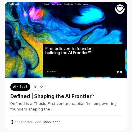
D 8
AI・SaaS
ダーク
Defined | Shaping the AI Frontier™
Defined is a Thesis-First venture capital firm empowering
founders shaping the …
definedvc.com
· sans-serif