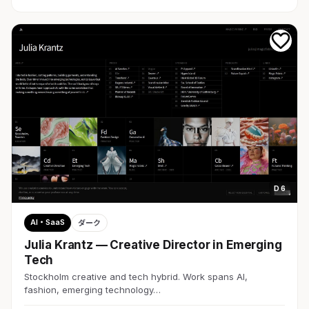
D 6
AI・SaaS
ダーク
Julia Krantz — Creative Director in Emerging
Tech
Stockholm creative and tech hybrid. Work spans AI,
fashion, emerging technology…