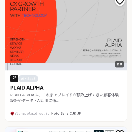
D 8
JP
AI・SaaS
PLAID ALPHA
PLAID ALPHAは、これまでプレイドが積み上げてきた顧客体験
設計やデータ・AI活用に係…
alpha.plaid.co.jp
· Noto Sans CJK JP