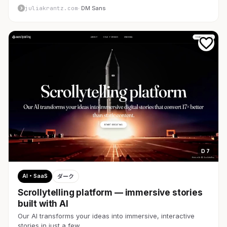
juliakrantz.com
· DM Sans
D 7
AI・SaaS
ダーク
Scrollytelling platform — immersive stories
built with AI
Our AI transforms your ideas into immersive, interactive
stories in just a few …