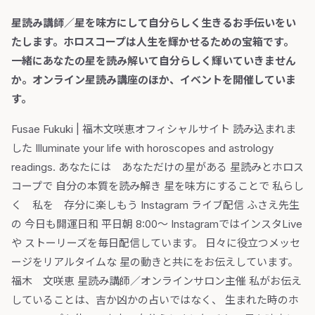
星読み講師／星を味方にして自分らしく生きるお手伝いをい
たします。ホロスコープは人生を輝かせるための宝箱です。
一緒にあなたの星を読み解いて自分らしく輝いていきません
か。オンライン星読み講座のほか、イベントを開催していま
す。
Fusae Fukuki | 福木文咲恵オフィシャルサイト 読み込まれま
した Illuminate your life with horoscopes and astrology
readings. あなたには あなただけの星がある 星読みとホロス
コープで 自分の本質を読み解き 星を味方にすることで 私らし
く 私を 存分に楽しもう Instagram ライブ配信 ふさえ先生
の 今日も開運日和 平日朝 8:00〜 InstagramではインスタLive
や ストーリーズを毎日配信しています。 日々に役立つメッセ
ージをリアルタイムな 星の動きと共にをお伝えしています。
福木 文咲恵 星読み講師／オンラインサロン主催 私がお伝え
していることは、吉か凶かの占いではなく、 生まれた時のホ