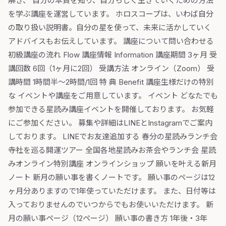
解き、 自分の本質を知り、自分らしく生きていくための方法
を学ぶ講座を運営しています。 ホロスコープは、いわば自分
の取り扱い説明書。 ​自分の星を使って、未来に活かしていく
アドバイスもお伝えしています。 講座について問い合わせる
初級講座の流れ Flow 講座情報 Information 講座期間 3ヶ月 受
講回数 6回（1ヶ月に2回） 受講方法 オンライン（Zoom） 受
講時間 1時間半〜2時間/1回 特 典 Benefit 講座生様だけの特別
な イベントや講座をご用意しています。 イベント どなたでも
参加できる星読み講座イベントを開催しております。 お気軽
にご参加ください。 募集や詳細はLINEとInstagramでご案内
しております。 LINEでお友達追加する 春分の星読みランチ会
寺社を巡る開運ツアー 全国各地星読みお茶会やランチ会 星読
みオンライン特別講座 オンラインショップ 願いを叶える新月
ノート 新月の願い事を書くノートです。 願い事のページは12
ヶ月分ありますので1年使っていただけます。 また、日付等は
入っておりませんのでいつからでもお使いいただけます。 新
月の願い事ページ（12ページ） 願い事の書き方 1年後・3年