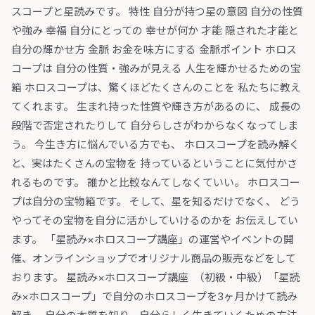
スコープと星読みです。 特性 自分が持つ星の意図 自分の性質
や強み 幸福 自分にとっての 幸せが何か 才能 隠された才能と
自分の輝かせ方 金脈 お金を味方にする 金脈ポイント ホロス
コープは 自分の性質・強みが見える 人生を輝かせるための宝
箱 ホロスコープは、驚くほどたくさんのことを 私たちに教え
てくれます。 生まれ持った性質や輝き方があるのに、 成長の
段階で否定されたりして 自分らしさがわからなくなってしま
う。 今生き方に悩んでいる方でも、 ホロスコープを読み解く
と、実はたくさんの宝物を 持っているということに気付かさ
れるものです。 誰かと比較なんてしなくていい。 ホロスコー
プは自分の宝物箱です。 そして、星を知るだけでなく、 どう
やってその宝物を自分に活かしていけるのかを お伝えしてい
ます。 「星読み×ホロスコープ講座」の運営やイベントの開
催、オンラインショップでオリジナル商品の販売などをして
おります。 星読み×ホロスコープ講座 （初級・中級） ​「星読
み×ホロスコープ」で自分のホロスコープを3ヶ月かけて読み