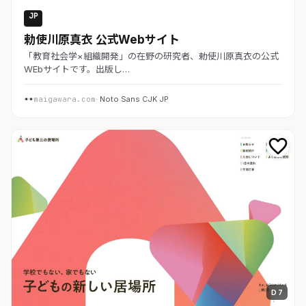
JP
教育・スクール
勅使川原真衣 公式Webサイト
「教育社会学×組織開発」の在野の研究者、勅使川原真衣の公式
WEbサイトです。出版し…
maigawara.com
· Noto Sans CJK JP
D 7