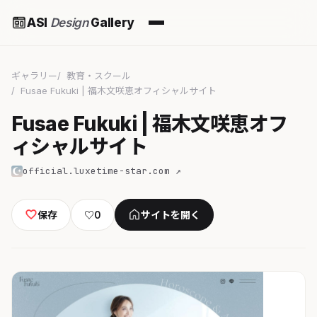
ASI
Design
Gallery
ギャラリー
教育・スクール
Fusae Fukuki | 福木文咲恵オフィシャルサイト
Fusae Fukuki | 福木文咲恵オフ
ィシャルサイト
official.luxetime-star.com ↗
保存
♡
0
サイトを開く