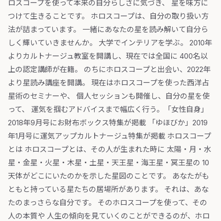
ロスコープを使って本来の自分らしさに気づき、 星を味方に
つけて生きることです。 ホロスコープは、自分の取り扱い方
法が詰まっています。 一緒にあなたの星を読み解いて自分ら
しく輝いていきませんか。 大学でインテリアを学ぶ。 2010年
よりカルトナージュ教室を開講し、現在では全国に 400名以
上の認定講師が在籍。 のちにホロスコープと出会い、2022年
より星読み講座を開講。 現在はホロスコープを使った西洋占
星術のセミナーや、 個人セッションも開催し、自分の星を使
って、 運気を掴むアドバイスまで幅広く行う。 ​「女性自身」
2018年9月号にお財布ボックス特集が掲載 「ゆほびか」2019
年1月号に運気アップカルトナージュ特集が掲載 ホロスコープ
とは ホロスコープとは、その人が生まれた時に 太陽・月・水
星・金星・火星・木星・土星・天王星・海王星・冥王星の 10
天体がどこにいたのかを示した星図のことです。 あなたがも
ともと持っている星たちの居場所があります。 それは、あな
たのまっさらな自分です。 そのホロスコープを使って、その
人の本質や 人生の傾向を見ていくのことができるのが、ホロ