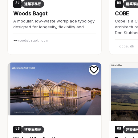
AU
DK
建築事務所
建築事
Woods Bagot
COBE
A modular, low-waste workplace typology
Cobe is a 
designed for longevity, flexibility and…
architectur
Dan Stubbe
woodsbagot.com
cobe.dk
US
GB
建築事務所
建築事