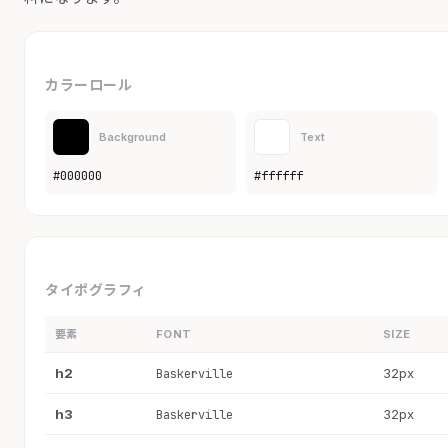
カラーロール
Background
Text
#000000
#ffffff
タイポグラフィ
要素
FONT
SIZE
h2
32px
Baskerville
h3
32px
Baskerville