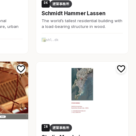
DK
建築事務所
Schmidt Hammer Lassen
onal
The world’s tallest residential building with
ure, urban
a load-bearing structure in wood.
shl.dk
IN
建築事務所