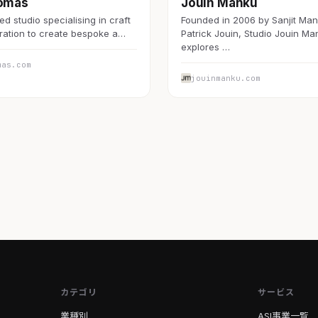
Lomas
Jouin Manku
d studio specialising in craft
Founded in 2006 by Sanjit Ma
ration to create bespoke a…
Patrick Jouin, Studio Jouin Ma
explores …
mas.com
jouinmanku.com
カテゴリ
サービス
業種別
ASI事業一覧