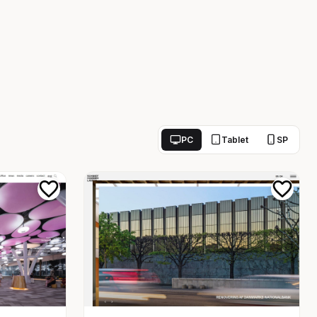
PC
Tablet
SP