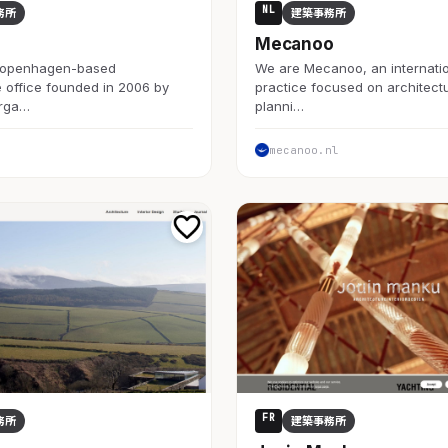
NL
務所
建築事務所
Mecanoo
Copenhagen-based
We are Mecanoo, an internati
e office founded in 2006 by
practice focused on architect
rga…
planni…
mecanoo.nl
FR
務所
建築事務所