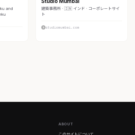
Studio Mumbai
nku and
建築事務所 · 🇮🇳 インド · コーポレートサイ
nku
ト
studiomumbai.com
ABOUT
このサイトについて