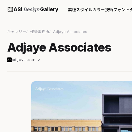
ASI
Design
Gallery
業種
スタイル
カラー
技術
フォント
ギャラリー
建築事務所
Adjaye Associates
Adjaye Associates
adjaye.com ↗