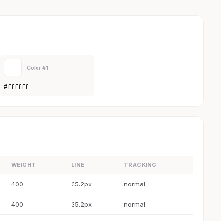
Color #1
#ffffff
WEIGHT
LINE
TRACKING
400
35.2px
normal
400
35.2px
normal