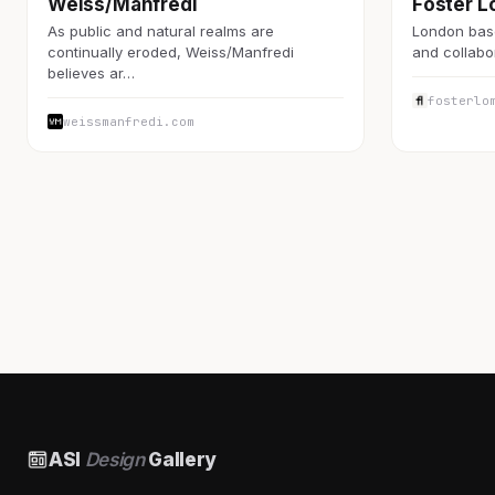
Weiss/Manfredi
Foster 
As public and natural realms are
London base
continually eroded, Weiss/Manfredi
and collabo
believes ar…
fosterlo
weissmanfredi.com
ASI
Design
Gallery