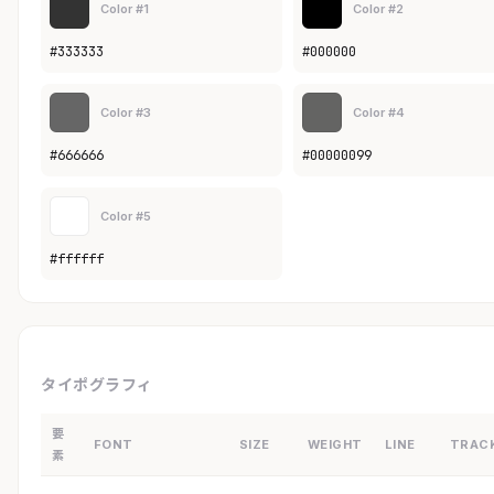
Color #1
Color #2
#333333
#000000
Color #3
Color #4
#666666
#00000099
Color #5
#ffffff
タイポグラフィ
要
FONT
SIZE
WEIGHT
LINE
TRAC
素