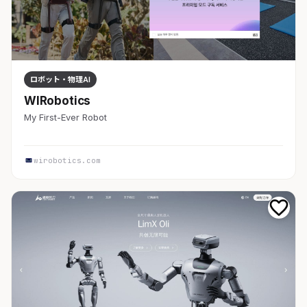
ロボット・物理AI
WIRobotics
My First-Ever Robot
wirobotics.com