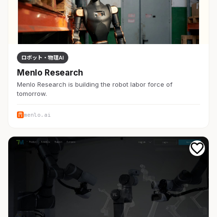
ロボット・物理AI
Menlo Research
Menlo Research is building the robot labor force of
tomorrow.
menlo.ai