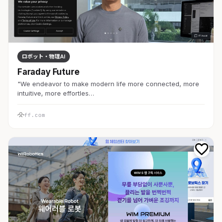
ロボット・物理AI
Faraday Future
"We endeavor to make modern life more connected, more
intuitive, more effortles…
ff.com