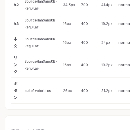
SourceHanSansCN-
h2
34.5px
700
41.4px
norma
Regular
SourceHanSansCN-
h3
16px
400
19.2px
norma
Regular
本
SourceHanSansCN-
16px
400
24px
norma
文
Regular
リ
SourceHanSansCN-
ン
16px
400
19.2px
norma
Regular
ク
ボ
タ
26px
400
31.2px
norma
autelrobotics
ン