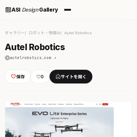
ASI
Design
Gallery
ギャラリー
ロボット・物理AI
Autel Robotics
Autel Robotics
autelrobotics.com ↗
保存
♡
0
サイトを開く