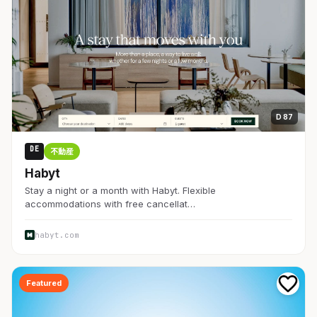
D 87
DE
不動産
Habyt
Stay a night or a month with Habyt. Flexible
accommodations with free cancellat…
habyt.com
Featured