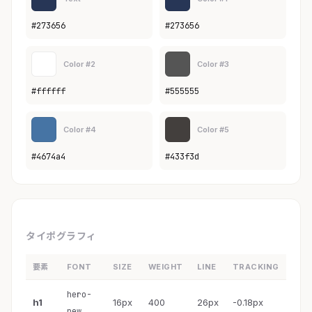
#273656
#273656
Color #2
Color #3
#ffffff
#555555
Color #4
Color #5
#4674a4
#433f3d
タイポグラフィ
要素
FONT
SIZE
WEIGHT
LINE
TRACKING
hero-
h1
16px
400
26px
-0.18px
new