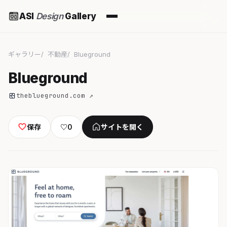
ASI
Design
Gallery
ギャラリー
不動産
Blueground
Blueground
theblueground.com ↗
保存
♡
0
サイトを開く