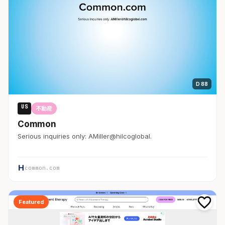
D 88
US
不動産
Common
Serious inquiries only: AMiller@hilcoglobal.
common.com
Featured