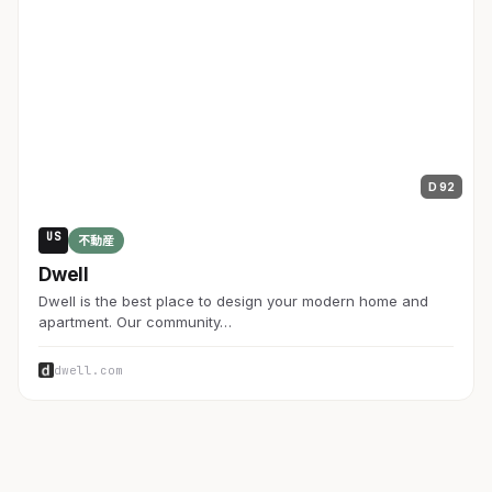
D 92
US
不動産
Dwell
Dwell is the best place to design your modern home and
apartment. Our community…
dwell.com