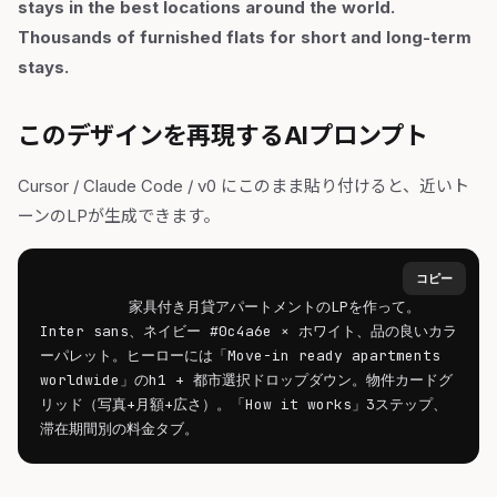
stays in the best locations around the world.
Thousands of furnished flats for short and long-term
stays.
このデザインを再現するAIプロンプト
Cursor / Claude Code / v0 にこのまま貼り付けると、近いト
ーンのLPが生成できます。
コピー
家具付き月貸アパートメントのLPを作って。
Inter sans、ネイビー #0c4a6e × ホワイト、品の良いカラ
ーパレット。ヒーローには「Move-in ready apartments 
worldwide」のh1 + 都市選択ドロップダウン。物件カードグ
リッド（写真+月額+広さ）。「How it works」3ステップ、
滞在期間別の料金タブ。        