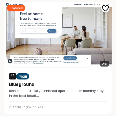
Featured
D 91
US
不動産
Blueground
Rent beautiful, fully furnished apartments for monthly stays
in the best locati…
theblueground.com