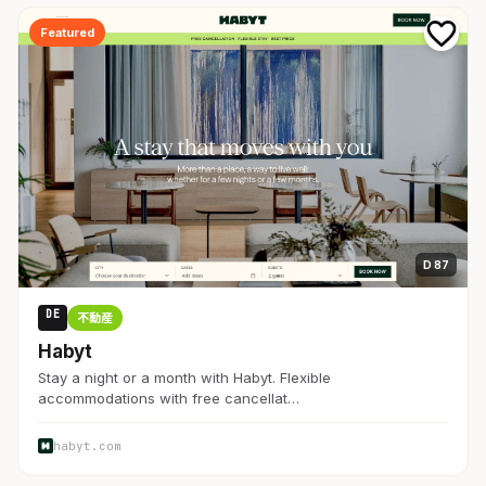
Featured
D 87
DE
不動産
Habyt
Stay a night or a month with Habyt. Flexible
accommodations with free cancellat…
habyt.com