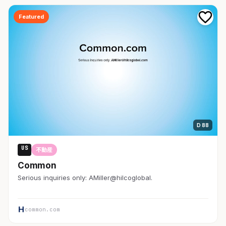
Featured
D 88
US
不動産
Common
Serious inquiries only: AMiller@hilcoglobal.
common.com