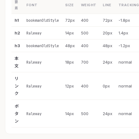
要
FONT
SIZE
WEIGHT
LINE
TRACKIN
素
h1
72px
400
72px
-1.8px
bookmanOldStyle
h2
14px
500
20px
1.4px
Raleway
h3
48px
400
48px
-1.2px
bookmanOldStyle
本
18px
700
24px
normal
Raleway
文
リ
ン
12px
400
0px
normal
Raleway
ク
ボ
タ
14px
500
24px
normal
Raleway
ン