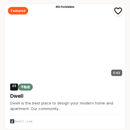
Featured
D 92
US
不動産
Dwell
Dwell is the best place to design your modern home and
apartment. Our community…
dwell.com