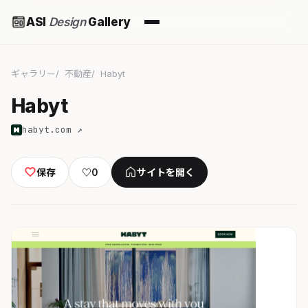
ASI
Design
Gallery
ギャラリー
不動産
Habyt
Habyt
habyt.com ↗
保存
♡
0
サイトを開く