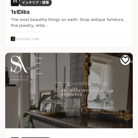
US
インテリア・建築
1stDibs
The most beautiful things on earth. Shop antique furniture,
fine jewelry, vinta…
1stdibs.com