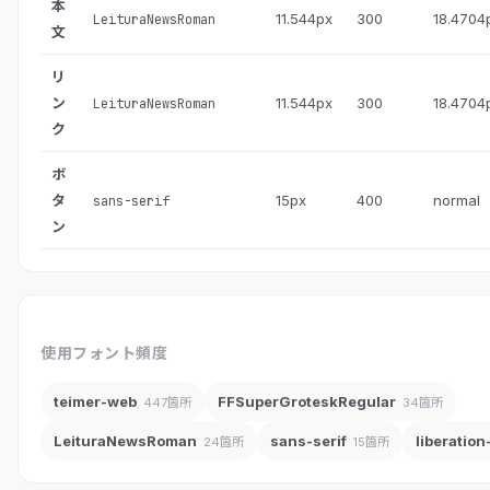
本
11.544px
300
18.4704
LeituraNewsRoman
文
リ
ン
11.544px
300
18.4704
LeituraNewsRoman
ク
ボ
タ
15px
400
normal
sans-serif
ン
使用フォント頻度
teimer-web
FFSuperGroteskRegular
447箇所
34箇所
LeituraNewsRoman
sans-serif
liberatio
24箇所
15箇所