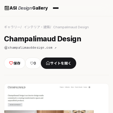
ASI
Design
Gallery
ギャラリー
インテリア・建築
Champalimaud Design
Champalimaud Design
champalimauddesign.com ↗
保存
♡
0
サイトを開く