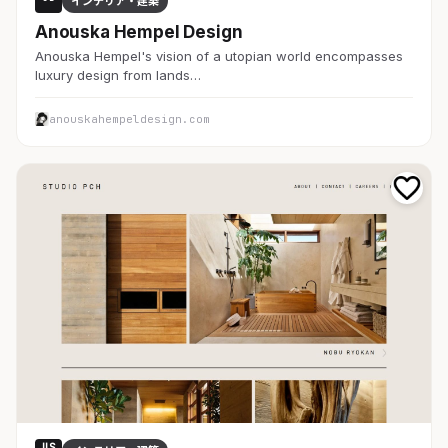
インテリア・建築
Anouska Hempel Design
Anouska Hempel's vision of a utopian world encompasses
luxury design from lands…
anouskahempeldesign.com
US