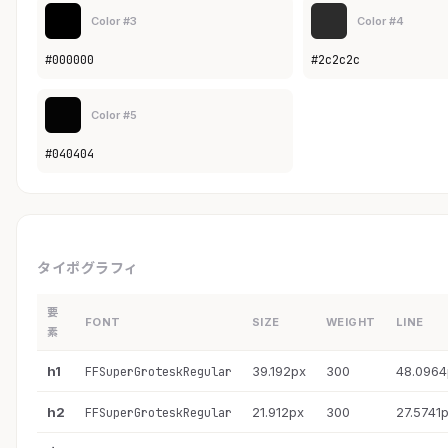
Color #3
Color #4
#000000
#2c2c2c
Color #5
#040404
タイポグラフィ
要
FONT
SIZE
WEIGHT
LINE
素
h1
39.192px
300
48.0964
FFSuperGroteskRegular
h2
21.912px
300
27.5741
FFSuperGroteskRegular