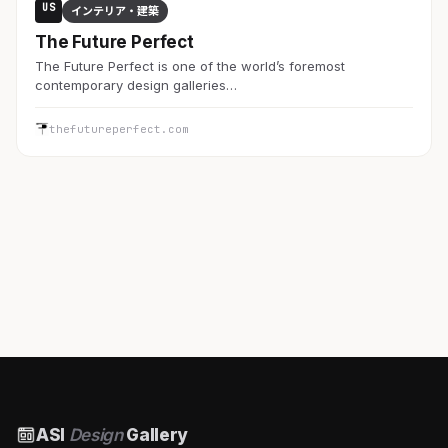
US
インテリア・建築
The Future Perfect
The Future Perfect is one of the world’s foremost
contemporary design galleries…
thefutureperfect.com
ASI
Design
Gallery