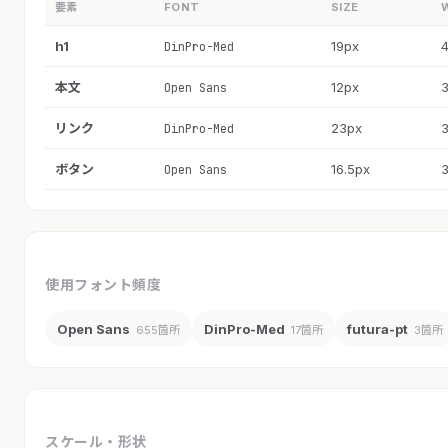
要素
FONT
SIZE
h1
19px
DinPro-Med
本文
12px
Open Sans
リンク
23px
DinPro-Med
ボタン
16.5px
Open Sans
使用フォント頻度
Open Sans
DinPro-Med
futura-pt
655箇所
17箇所
3箇所
スケール・形状