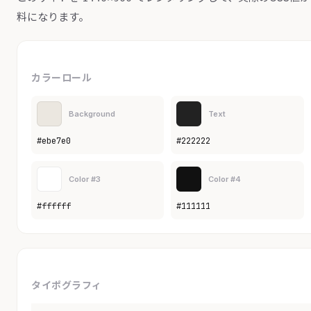
料になります。
カラーロール
Background
Text
#ebe7e0
#222222
Color #3
Color #4
#ffffff
#111111
タイポグラフィ