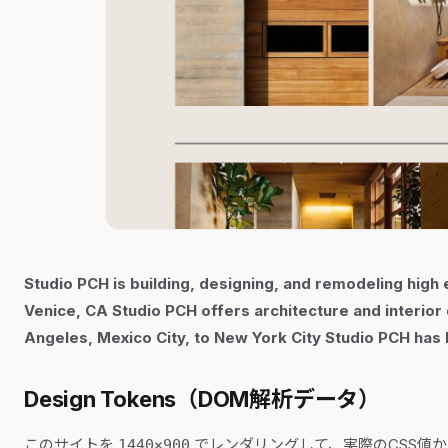
Studio PCH is building, designing, and remodeling high 
Venice, CA Studio PCH offers architecture and interior
Angeles, Mexico City, to New York City Studio PCH has 
Design Tokens（DOM解析データ）
このサイトを
でレンダリングして、実際のCSS値
1440×900