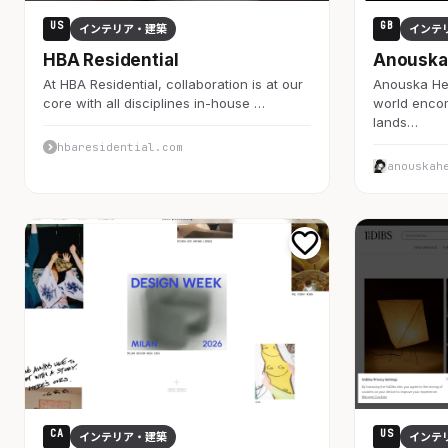
US
GB
インテリア・建築
インテ
HBA Residential
Anouska
At HBA Residential, collaboration is at our
Anouska Hem
core with all disciplines in-house …
world enco
lands…
hbaresidential.com
anouskah
CA
US
インテリア・建築
インテ