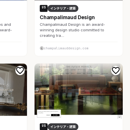
US
インテリア・建築
Champalimaud Design
es and
Champalimaud Design is an award-
 award-
winning design studio committed to
creating tra…
champalimauddesign.com
US
インテリア・建築