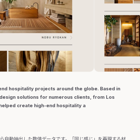
end hospitality projects around the globe. Based in
 design solutions for numerous clients, from Los
helped create high-end hospitality a
から自動抽出した数値データです。「同じ感じ」を再現する材