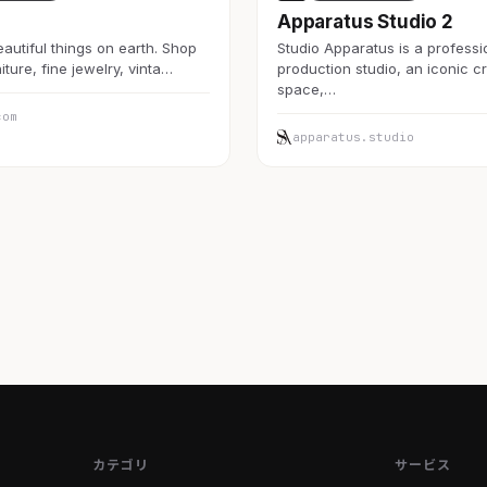
Apparatus Studio 2
autiful things on earth. Shop
Studio Apparatus is a professi
iture, fine jewelry, vinta…
production studio, an iconic c
space,…
com
apparatus.studio
カテゴリ
サービス