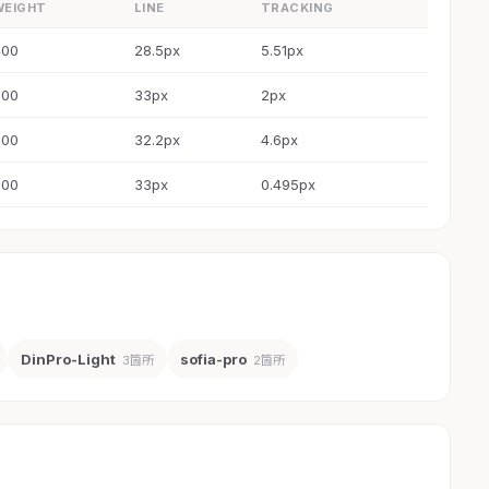
WEIGHT
LINE
TRACKING
400
28.5px
5.51px
300
33px
2px
300
32.2px
4.6px
300
33px
0.495px
DinPro-Light
sofia-pro
3箇所
2箇所