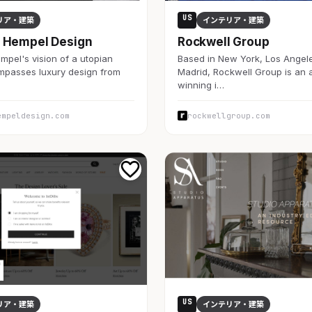
US
リア・建築
インテリア・建築
 Hempel Design
Rockwell Group
pel's vision of a utopian
Based in New York, Los Angel
mpasses luxury design from
Madrid, Rockwell Group is an
winning i…
empeldesign.com
rockwellgroup.com
US
リア・建築
インテリア・建築