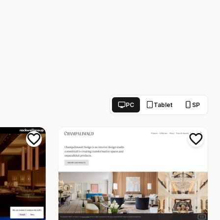
PC
Tablet
SP