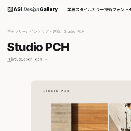
ASI
Design
Gallery
業種
スタイル
カラー
技術
フォント
ギャラリー
インテリア・建築
Studio PCH
Studio PCH
studiopch.com ↗