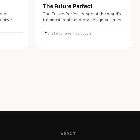
The Future Perfect
onal
The Future Perfect is one of the world’s
reative
foremost contemporary design galleries…
thefutureperfect.com
ABOUT