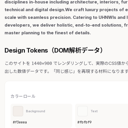
disciplines in-house including architecture, interiors, fur
technical and digital design.We craft luxury projects of 
scale with seamless precision. Catering to UHNWIs and 
developers, we deliver holistic, end-to-end solutions, 
master planning to the finest of details.
Design Tokens（DOM解析データ）
このサイトを
でレンダリングして、実際のCSS値か
1440×900
出した数値データです。「同じ感じ」を再現する材料になりま
カラーロール
Background
Text
#f3eeea
#fbfbf9