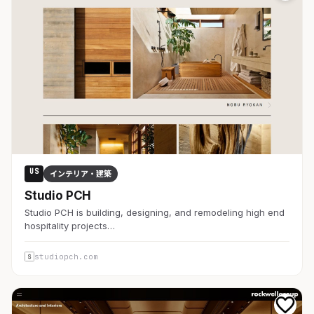
US
インテリア・建築
Studio PCH
Studio PCH is building, designing, and remodeling high end
hospitality projects…
studiopch.com