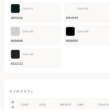
Color #1
Color #2
#091d1e
#fbfbf9
Color #3
Color #4
#d0d0d0
#000000
Color #5
#212121
タイポグラフィ
要
FONT
SIZE
WEIGHT
LINE
TRACK
素