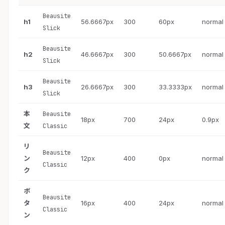
Beausite
h1
56.6667px
300
60px
normal
Slick
Beausite
h2
46.6667px
300
50.6667px
normal
Slick
Beausite
h3
26.6667px
300
33.3333px
normal
Slick
本
Beausite
18px
700
24px
0.9px
文
Classic
リ
Beausite
ン
12px
400
0px
normal
Classic
ク
ボ
Beausite
タ
16px
400
24px
normal
Classic
ン