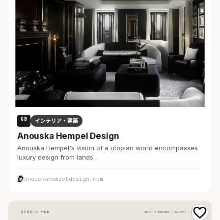
GB
インテリア・建築
Anouska Hempel Design
Anouska Hempel's vision of a utopian world encompasses
luxury design from lands…
anouskahempeldesign.com