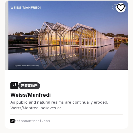
US
建築事務所
Weiss/Manfredi
As public and natural realms are continually eroded,
Weiss/Manfredi believes ar…
weissmanfredi.com