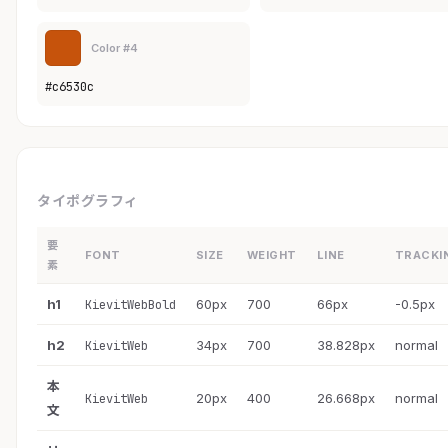
Color #4
#c6530c
タイポグラフィ
要
FONT
SIZE
WEIGHT
LINE
TRACKI
素
h1
60px
700
66px
-0.5px
KievitWebBold
h2
34px
700
38.828px
normal
KievitWeb
本
20px
400
26.668px
normal
KievitWeb
文