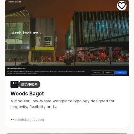
AU
建築事務所
Woods Bagot
A modular, low-waste workplace typology designed for
longevity, flexibility and…
woodsbagot.com