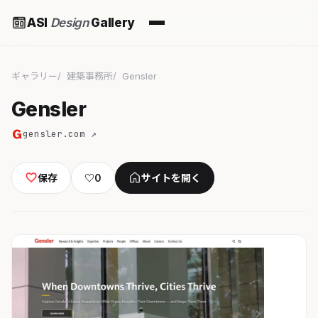
ASI
Design
Gallery
ギャラリー
建築事務所
Gensler
Gensler
gensler.com ↗
保存
♡
0
サイトを開く