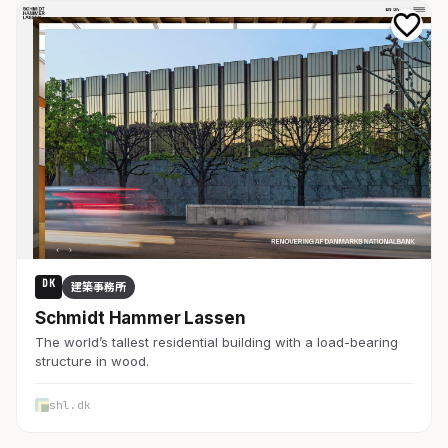
DK
建築事務所
Schmidt Hammer Lassen
The world’s tallest residential building with a load-bearing
structure in wood.
shl.dk