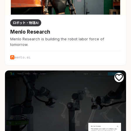
ロボット・物理AI
Menlo Research
Menlo Research is building the robot labor force of
tomorrow.
menlo.ai