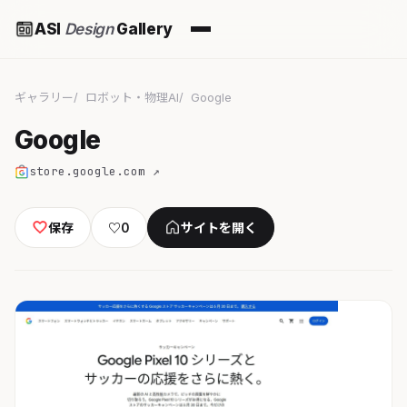
ASI
Design
Gallery
ギャラリー
ロボット・物理AI
Google
Google
store.google.com ↗
保存
♡
0
サイトを開く