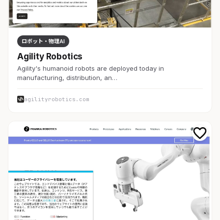
ロボット・物理AI
Agility Robotics
Agility's humanoid robots are deployed today in
manufacturing, distribution, an…
agilityrobotics.com