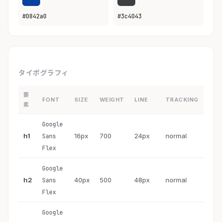
#0842a0
#3c4043
タイポグラフィ
要
FONT
SIZE
WEIGHT
LINE
TRACKING
素
Google
h1
16px
700
24px
normal
Sans
Flex
Google
h2
40px
500
48px
normal
Sans
Flex
Google