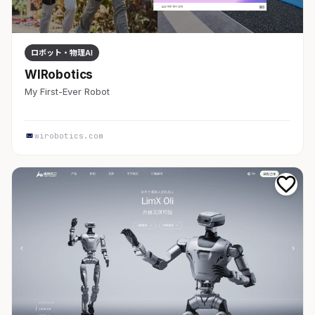
ロボット・物理AI
WIRobotics
My First-Ever Robot
wirobotics.com