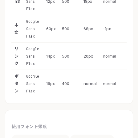
h3
12px
500
18px
normal
Sans
Flex
Google
本
60px
500
68px
-1px
Sans
文
Flex
リ
Google
ン
14px
500
20px
normal
Sans
ク
Flex
ボ
Google
タ
16px
400
normal
normal
Sans
ン
Flex
使用フォント頻度