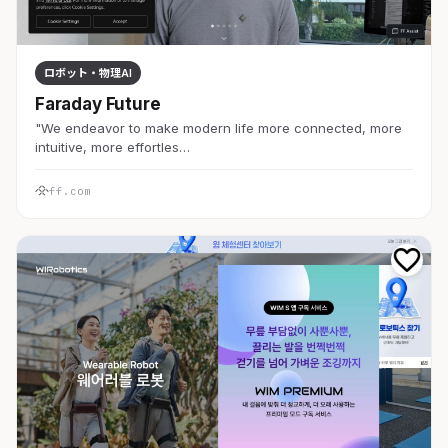
ロボット・物理AI
Faraday Future
"We endeavor to make modern life more connected, more
intuitive, more effortles…
ff.com