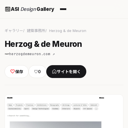
ASI
Design
Gallery
ギャラリー
建築事務所
Herzog & de Meuron
Herzog & de Meuron
herzogdemeuron.com ↗
保存
♡
0
サイトを開く