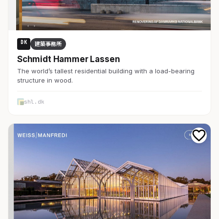
DK
建築事務所
Schmidt Hammer Lassen
The world’s tallest residential building with a load-bearing
structure in wood.
shl.dk