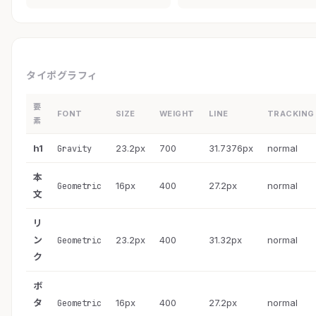
タイポグラフィ
要
FONT
SIZE
WEIGHT
LINE
TRACKING
素
h1
23.2px
700
31.7376px
normal
Gravity
本
16px
400
27.2px
normal
Geometric
文
リ
ン
23.2px
400
31.32px
normal
Geometric
ク
ボ
タ
16px
400
27.2px
normal
Geometric