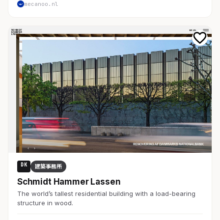
mecanoo.nl
DK
建築事務所
Schmidt Hammer Lassen
The world’s tallest residential building with a load-bearing
structure in wood.