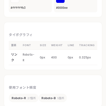
#ffffffb3
#0000ee
タイポグラフィ
要素
FONT
SIZE
WEIGHT
LINE
TRACKING
リン
Roboto-
0px
400
0px
0.325px
ク
R
使用フォント頻度
Roboto-R
Roboto-B
27箇所
5箇所