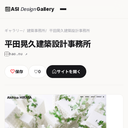
ASI
Design
Gallery
ギャラリー
建築事務所
平田晃久建築設計事務所
平田晃久建築設計事務所
hao.nu ↗
保存
♡
0
サイトを開く