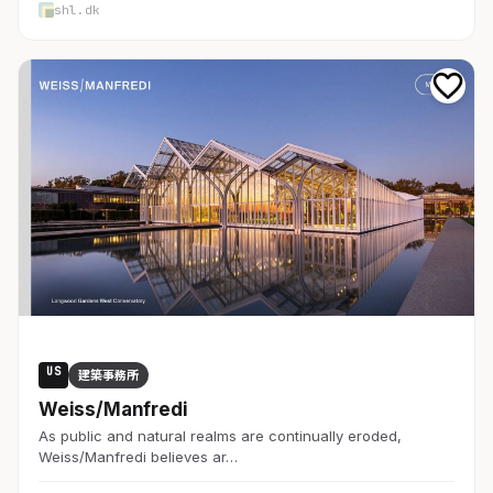
shl.dk
US
建築事務所
Weiss/Manfredi
As public and natural realms are continually eroded,
Weiss/Manfredi believes ar…