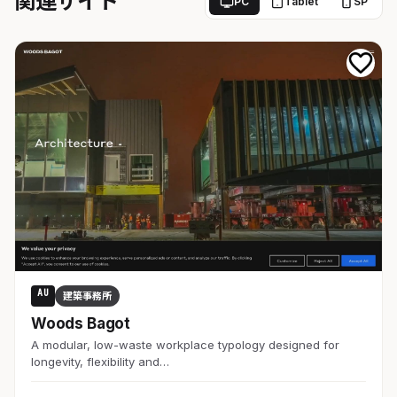
関連サイト
PC
Tablet
SP
AU
建築事務所
Woods Bagot
A modular, low-waste workplace typology designed for
longevity, flexibility and…