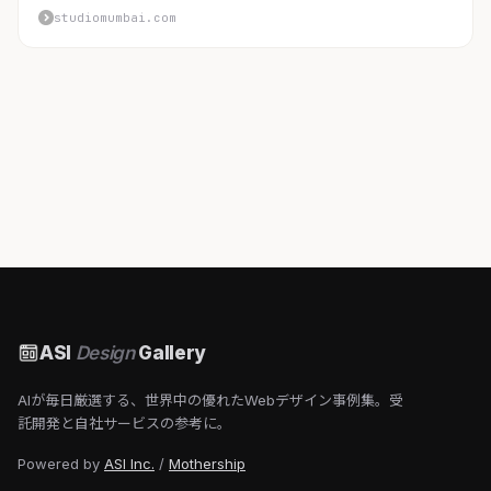
studiomumbai.com
ASI
Design
Gallery
AIが毎日厳選する、世界中の優れたWebデザイン事例集。受
託開発と自社サービスの参考に。
Powered by
ASI Inc.
/
Mothership