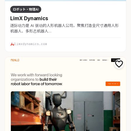
ロボット・物理AI
LimX Dynamics
逐际动力是 AI 驱动的人形机器人公司，聚焦打造全尺寸通用人形
机器人、多形态机器人…
limxdynamics.com