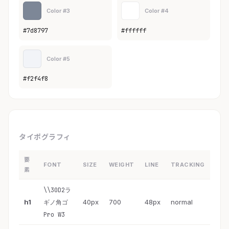
Color #3
Color #4
#7d8797
#ffffff
Color #5
#f2f4f8
タイポグラフィ
要
FONT
SIZE
WEIGHT
LINE
TRACKING
素
\\30D2ラ
h1
40px
700
48px
normal
ギノ角ゴ
Pro W3