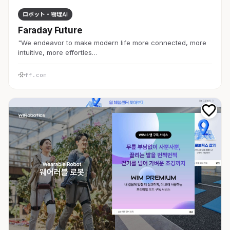
ロボット・物理AI
Faraday Future
"We endeavor to make modern life more connected, more
intuitive, more effortles…
ff.com