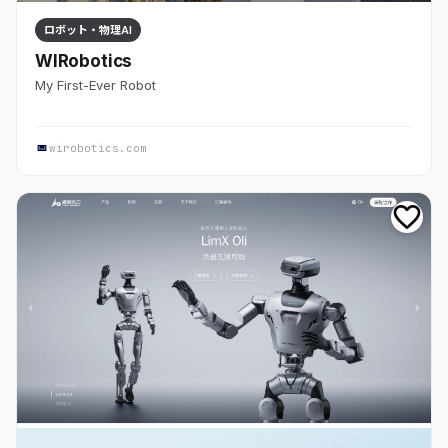
ロボット・物理AI
WIRobotics
My First-Ever Robot
wirobotics.com