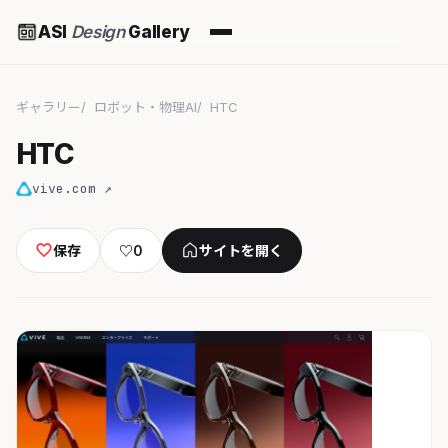
ASI
Design
Gallery
ギャラリー
ロボット・物理AI
HTC
HTC
vive.com ↗
保存
♡
0
サイトを開く