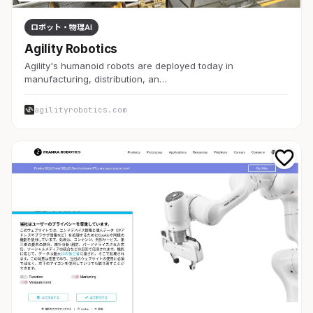
ロボット・物理AI
Agility Robotics
Agility's humanoid robots are deployed today in
manufacturing, distribution, an…
agilityrobotics.com