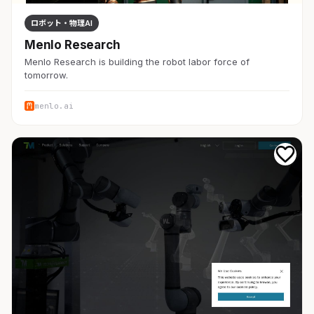
ロボット・物理AI
Menlo Research
Menlo Research is building the robot labor force of
tomorrow.
menlo.ai