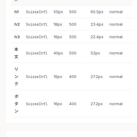
h1
55px
500
60.5px
normal
SuisseIntl
h2
18px
500
23.4px
normal
SuisseIntl
h3
16px
500
22.4px
normal
SuisseIntl
本
40px
500
52px
normal
SuisseIntl
文
リ
ン
16px
400
27.2px
normal
SuisseIntl
ク
ボ
タ
16px
400
27.2px
normal
SuisseIntl
ン