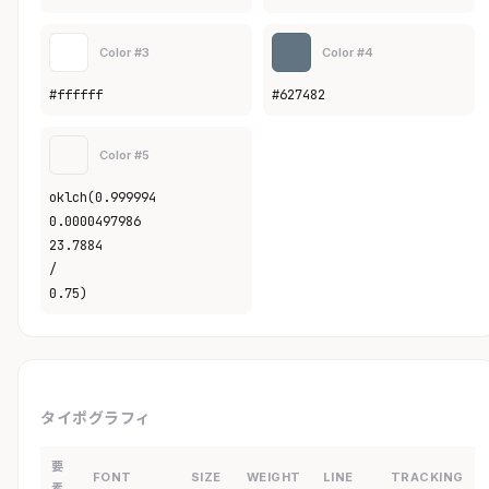
Color #3
Color #4
#ffffff
#627482
Color #5
oklch(0.999994
0.0000497986
23.7884
/
0.75)
タイポグラフィ
要
FONT
SIZE
WEIGHT
LINE
TRACKING
素