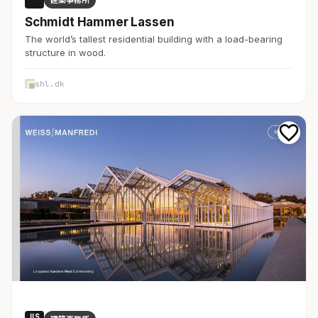
建築事務所
Schmidt Hammer Lassen
The world’s tallest residential building with a load-bearing
structure in wood.
shl.dk
US