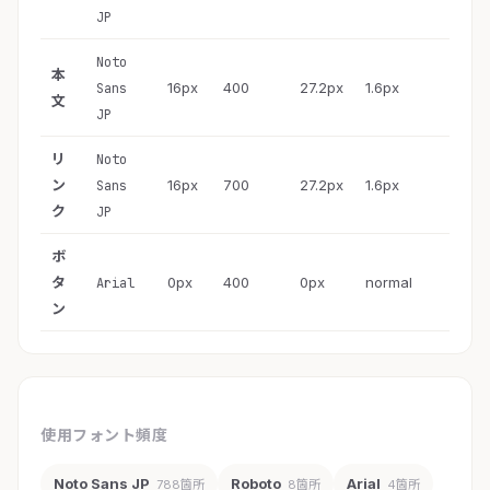
JP
Noto
本
16px
400
27.2px
1.6px
Sans
文
JP
リ
Noto
ン
16px
700
27.2px
1.6px
Sans
ク
JP
ボ
タ
0px
400
0px
normal
Arial
ン
使用フォント頻度
Noto Sans JP
Roboto
Arial
788箇所
8箇所
4箇所