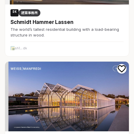
DK
建築事務所
Schmidt Hammer Lassen
The world’s tallest residential building with a load-bearing
structure in wood.
shl.dk