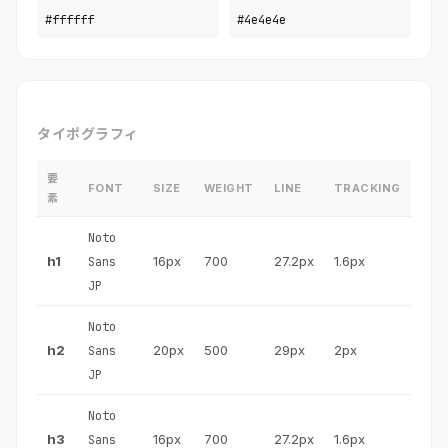
#ffffff
#4e4e4e
タイポグラフィ
要
FONT
SIZE
WEIGHT
LINE
TRACKING
素
Noto
h1
16px
700
27.2px
1.6px
Sans
JP
Noto
h2
20px
500
29px
2px
Sans
JP
Noto
h3
16px
700
27.2px
1.6px
Sans