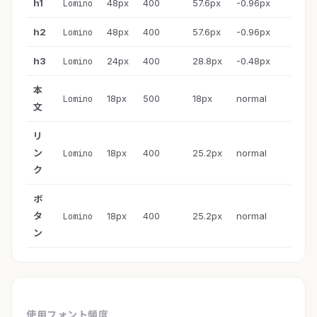
h1
48px
400
57.6px
-0.96px
Lomino
h2
48px
400
57.6px
-0.96px
Lomino
h3
24px
400
28.8px
-0.48px
Lomino
本
18px
500
18px
normal
Lomino
文
リ
ン
18px
400
25.2px
normal
Lomino
ク
ボ
タ
18px
400
25.2px
normal
Lomino
ン
使用フォント頻度