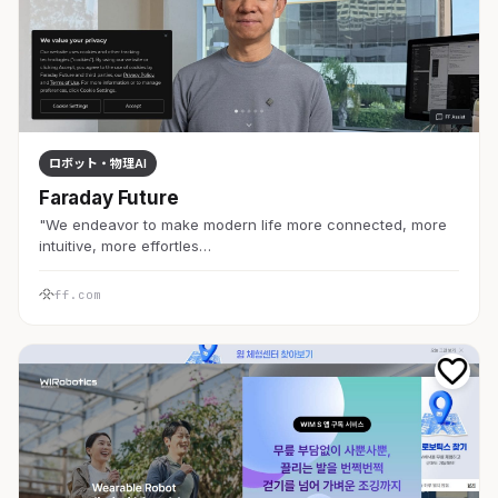
ロボット・物理AI
Faraday Future
"We endeavor to make modern life more connected, more
intuitive, more effortles…
ff.com