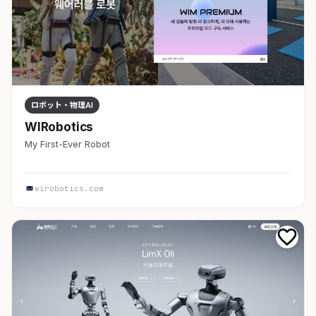
ロボット・物理AI
WIRobotics
My First-Ever Robot
wirobotics.com