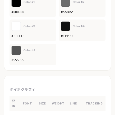
Color #1
Color #2
#000000
#6c6c6c
Color #3
Color #4
#ffffff
#111111
Color #5
#555555
タイポグラフィ
要
FONT
SIZE
WEIGHT
LINE
TRACKING
素