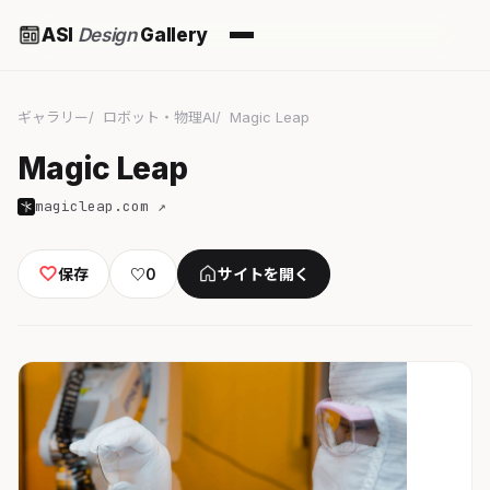
ASI
Design
Gallery
ギャラリー
ロボット・物理AI
Magic Leap
Magic Leap
magicleap.com ↗
保存
♡
0
サイトを開く