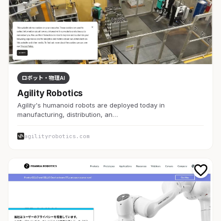
ロボット・物理AI
Agility Robotics
Agility's humanoid robots are deployed today in
manufacturing, distribution, an…
agilityrobotics.com