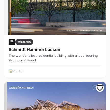
DK
建築事務所
Schmidt Hammer Lassen
The world’s tallest residential building with a load-bearing
structure in wood.
shl.dk