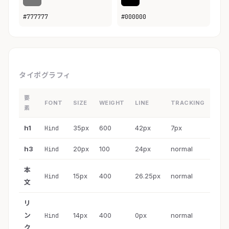
#777777
#000000
タイポグラフィ
要
FONT
SIZE
WEIGHT
LINE
TRACKING
素
h1
35px
600
42px
7px
Hind
h3
20px
100
24px
normal
Hind
本
15px
400
26.25px
normal
Hind
文
リ
ン
14px
400
0px
normal
Hind
ク