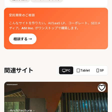
受託開発のご相談
こんなサイトを作りたい。AI/SaaS LP、コーポレート、SEOメ
ディア。
ASI Inc.
がワンストップで構築します。
相談する →
関連サイト
PC
Tablet
SP