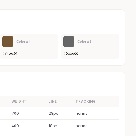
Color #1
Color #2
#745634
#666666
WEIGHT
LINE
TRACKING
700
28px
normal
400
18px
normal