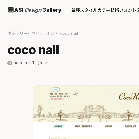
ASI
Design
Gallery
業種
スタイル
カラー
技術
フォント
ギャラリー
ネイルサロン
coco nail
coco nail
coco-nail.jp ↗