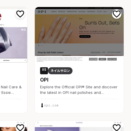
US
ネイルサロン
OPI
, Nail Care &
Explore the Official OPI® Site and discover
 Essie…
the latest in OPI nail polishes and…
opi.com