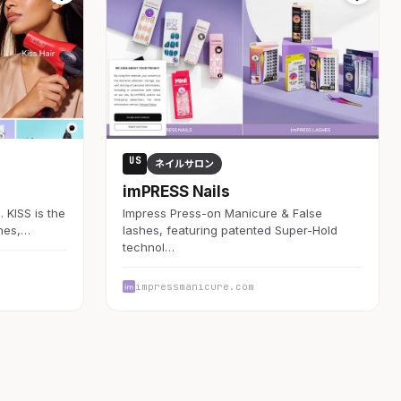
US
ネイルサロン
imPRESS Nails
 KISS is the
Impress Press-on Manicure & False
shes,…
lashes, featuring patented Super-Hold
technol…
impressmanicure.com