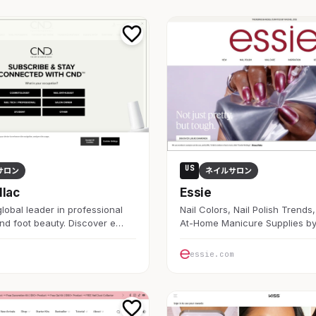
US
サロン
ネイルサロン
llac
Essie
lobal leader in professional
Nail Colors, Nail Polish Trends
and foot beauty. Discover e…
At-Home Manicure Supplies by
essie.com