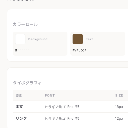
カラーロール
Background
Text
#ffffff
#745634
タイポグラフィ
要素
FONT
SIZE
本文
18px
ヒラギノ角ゴ Pro W3
リンク
12px
ヒラギノ角ゴ Pro W3