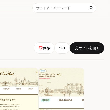
保存
♡
0
サイトを開く