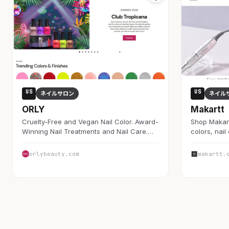
US
US
ネイルサロン
ネイル
ORLY
Makartt
Cruelty-Free and Vegan Nail Color. Award-
Shop Makartt
Winning Nail Treatments and Nail Care.…
colors, nail
orlybeauty.com
makartt.