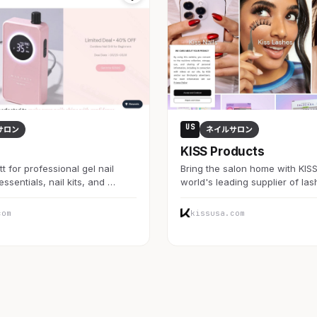
US
サロン
ネイルサロン
KISS Products
 for professional gel nail
Bring the salon home with KISS.
 essentials, nail kits, and …
world's leading supplier of la
com
kissusa.com