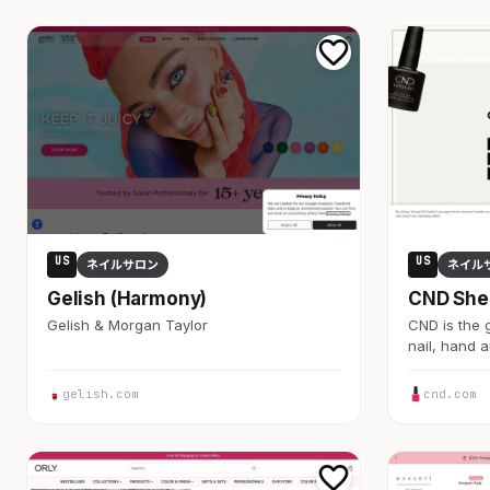
US
US
ネイルサロン
ネイル
Gelish (Harmony)
CND She
Gelish & Morgan Taylor
CND is the g
nail, hand 
gelish.com
cnd.com