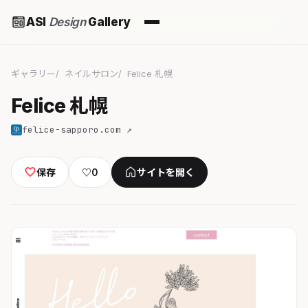
ASI
Design
Gallery
ギャラリー
ネイルサロン
Felice 札幌
Felice 札幌
felice-sapporo.com ↗
保存
♡
0
サイトを開く