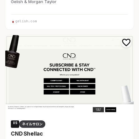
Gelish & Morgan Taylor
gelish.com
US
ネイルサロン
CND Shellac