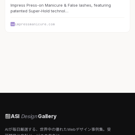
Impress Press-on Manicure & False lashes, featuring
patented Super-Hold technol…
impressmanicure.com
ASI
Design
Gallery
AIが毎日厳選する、世界中の優れたWebデザイン事例集。受