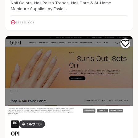
Nail Colors, Nail Polish Trends, Nail Care & At-Home
Manicure Supplies by Essie…
essie.com
US
ネイルサロン
OPI