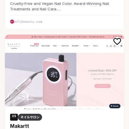
Cruelty-Free and Vegan Nail Color. Award-Winning Nail
Treatments and Nail Care.…
orlybeauty.com
US
ネイルサロン
Makartt