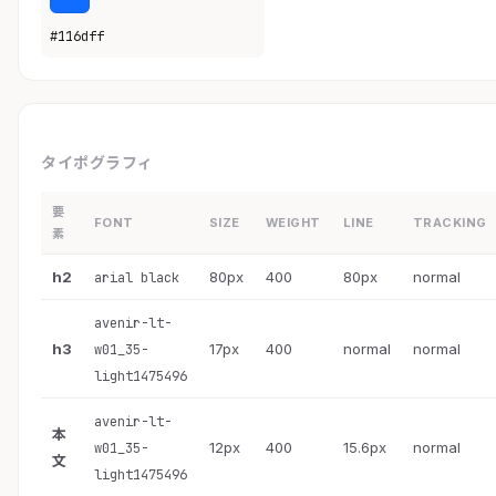
#116dff
タイポグラフィ
要
FONT
SIZE
WEIGHT
LINE
TRACKING
素
h2
80px
400
80px
normal
arial black
avenir-lt-
h3
17px
400
normal
normal
w01_35-
light1475496
avenir-lt-
本
12px
400
15.6px
normal
w01_35-
文
light1475496