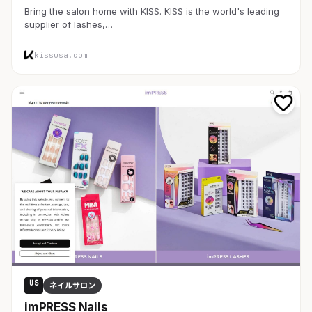
Bring the salon home with KISS. KISS is the world's leading
supplier of lashes,…
kissusa.com
US
ネイルサロン
imPRESS Nails