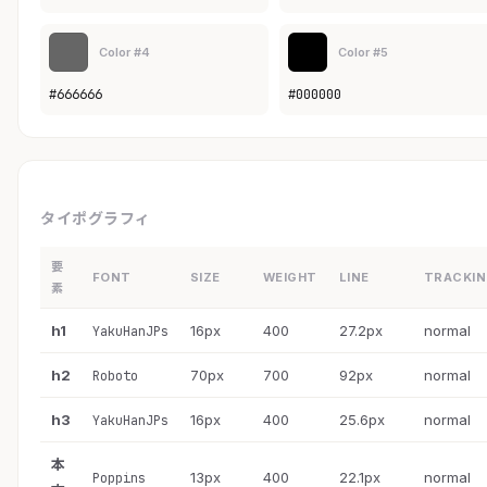
Color #4
Color #5
#666666
#000000
タイポグラフィ
要
FONT
SIZE
WEIGHT
LINE
TRACKI
素
h1
16px
400
27.2px
normal
YakuHanJPs
h2
70px
700
92px
normal
Roboto
h3
16px
400
25.6px
normal
YakuHanJPs
本
13px
400
22.1px
normal
Poppins