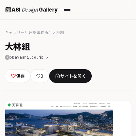
ASI
Design
Gallery
ギャラリー
建築事務所
大林組
大林組
obayashi.co.jp ↗
保存
♡
0
サイトを開く