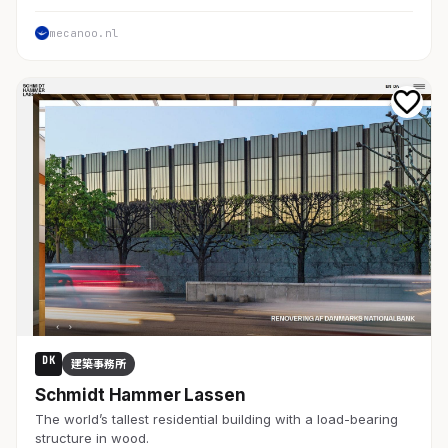
mecanoo.nl
DK
建築事務所
Schmidt Hammer Lassen
The world’s tallest residential building with a load-bearing
structure in wood.