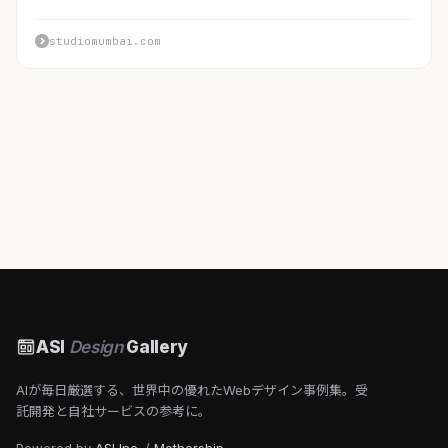
studiomumbai.com
ASI
Design
Gallery
AIが毎日厳選する、世界中の優れたWebデザイン事例集。受
託開発と自社サービスの参考に。