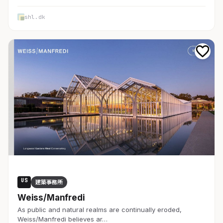
shl.dk
US
建築事務所
Weiss/Manfredi
As public and natural realms are continually eroded,
Weiss/Manfredi believes ar…