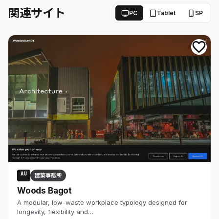
関連サイト
PC
Tablet
SP
AU
建築事務所
Woods Bagot
A modular, low-waste workplace typology designed for
longevity, flexibility and…