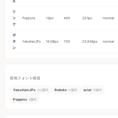
文
リ
ン
13px
400
22.1px
normal
Poppins
ク
ボ
タ
14.08px
700
23.936px
normal
YakuHanJPs
ン
使用フォント頻度
YakuHanJPs
Roboto
arial
732箇所
14箇所
12箇所
Poppins
5箇所