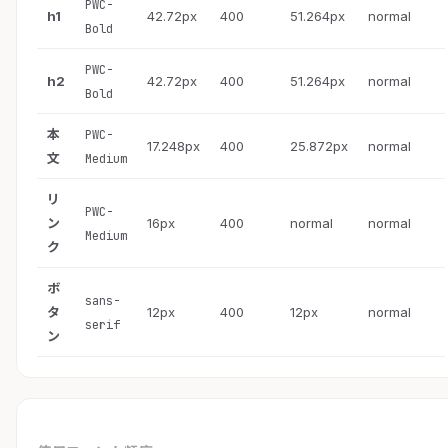
PWC-
h1
42.72px
400
51.264px
normal
Bold
PWC-
h2
42.72px
400
51.264px
normal
Bold
本
PWC-
17.248px
400
25.872px
normal
文
Medium
リ
PWC-
ン
16px
400
normal
normal
Medium
ク
ボ
sans-
タ
12px
400
12px
normal
serif
ン