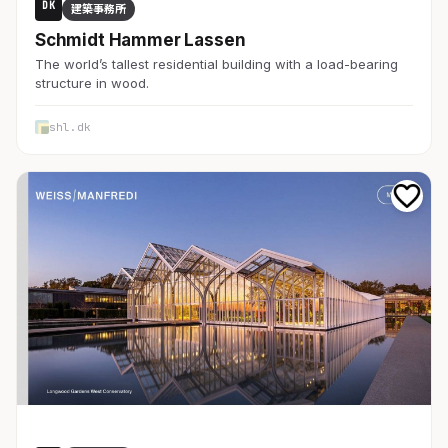
DK
建築事務所
Schmidt Hammer Lassen
The world’s tallest residential building with a load-bearing
structure in wood.
shl.dk