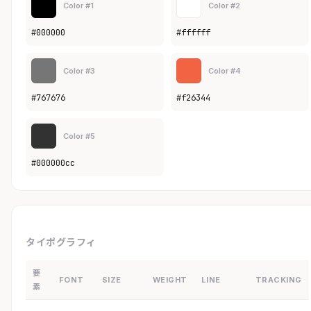
Color #1
Color #2
#000000
#ffffff
Color #3
Color #4
#767676
#f26344
Color #5
#000000cc
タイポグラフィ
要
FONT
SIZE
WEIGHT
LINE
TRACKING
素