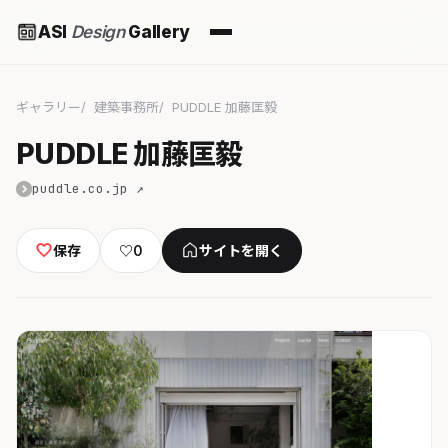
ASI
Design
Gallery
ギャラリー
建築事務所
PUDDLE 加藤匡毅
PUDDLE 加藤匡毅
puddle.co.jp ↗
保存
♡
0
サイトを開く