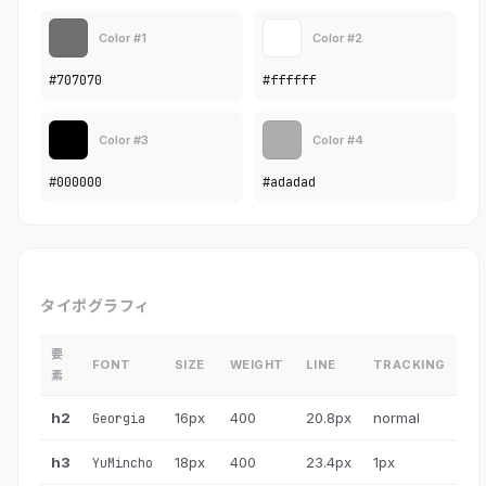
Color #1
Color #2
#707070
#ffffff
Color #3
Color #4
#000000
#adadad
タイポグラフィ
要
FONT
SIZE
WEIGHT
LINE
TRACKING
素
h2
16px
400
20.8px
normal
Georgia
h3
18px
400
23.4px
1px
YuMincho