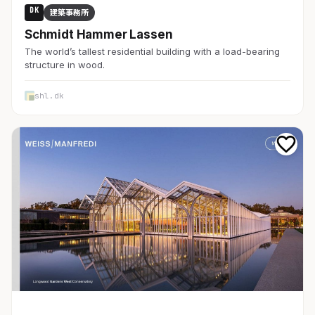
DK
建築事務所
Schmidt Hammer Lassen
The world’s tallest residential building with a load-bearing
structure in wood.
shl.dk